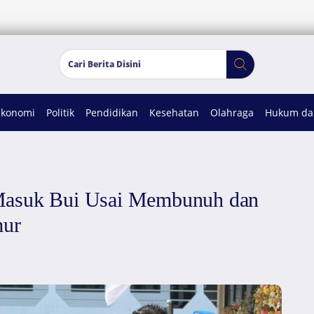
Ekonomi
Politik
Pendidikan
Kesehatan
Olahraga
Hukum dan
Masuk Bui Usai Membunuh dan
mur