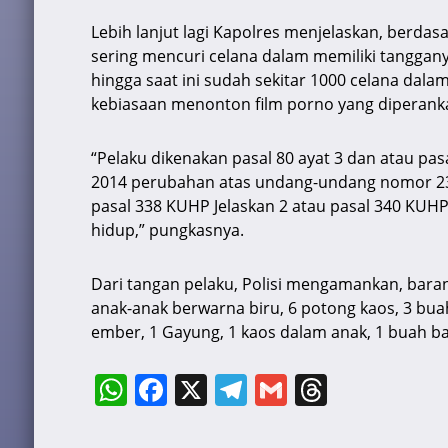
Lebih lanjut lagi Kapolres menjelaskan, berdas
sering mencuri celana dalam memiliki tanggany
hingga saat ini sudah sekitar 1000 celana dalam
kebiasaan menonton film porno yang diperanka
“Pelaku dikenakan pasal 80 ayat 3 dan atau p
2014 perubahan atas undang-undang nomor 23
pasal 338 KUHP Jelaskan 2 atau pasal 340 KU
hidup,” pungkasnya.
Dari tangan pelaku, Polisi mengamankan, baran
anak-anak berwarna biru, 6 potong kaos, 3 buah
ember, 1 Gayung, 1 kaos dalam anak, 1 buah ba
W
F
X
T
G
T
h
a
el
m
hr