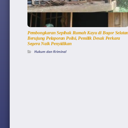
Pembongkaran Sepihak Rumah Kayu di Bogor Selata
Berujung Pelaporan Polisi, Pemilik Desak Perkara
Segera Naik Penyidikan
Hukum dan Kriminal