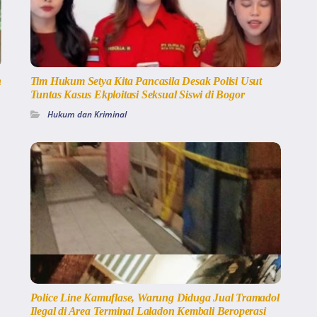
n
Tim Hukum Setya Kita Pancasila Desak Polisi Usut
Tuntas Kasus Ekploitasi Seksual Siswi di Bogor
Hukum dan Kriminal
Police Line Kamuflase, Warung Diduga Jual Tramadol
Ilegal di Area Terminal Laladon Kembali Beroperasi