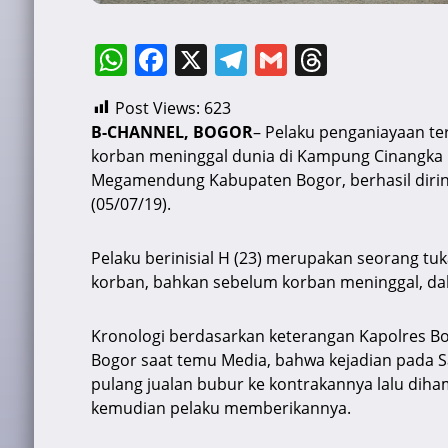
W
F
X
T
G
T
h
a
el
m
hr
Post Views:
623
at
c
e
ai
e
B-CHANNEL, BOGOR
– Pelaku penganiayaan t
s
e
gr
l
a
korban meninggal dunia di Kampung Cinangka
A
b
a
d
Megamendung Kabupaten Bogor, berhasil diring
(05/07/19).
p
o
m
s
p
o
Pelaku berinisial H (23) merupakan seorang tuk
k
korban, bahkan sebelum korban meninggal, dah
Kronologi berdasarkan keterangan Kapolres Bo
Bogor saat temu Media, bahwa kejadian pada Sab
pulang jualan bubur ke kontrakannya lalu diha
kemudian pelaku memberikannya.