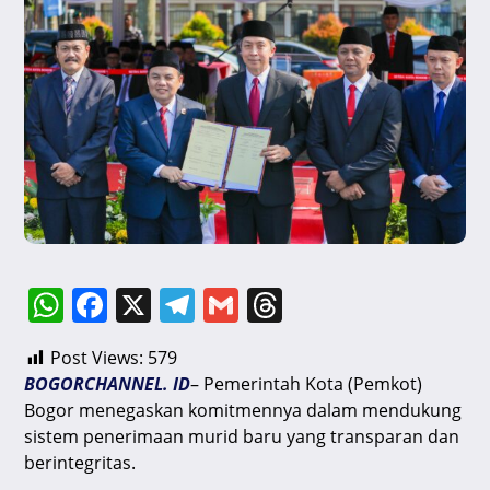
W
F
X
T
G
T
h
a
el
m
hr
Post Views:
579
at
c
e
ai
e
BOGORCHANNEL. ID
– Pemerintah Kota (Pemkot)
s
e
gr
l
a
Bogor menegaskan komitmennya dalam mendukung
A
b
a
d
sistem penerimaan murid baru yang transparan dan
berintegritas.
p
o
m
s