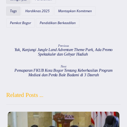
p
o
m
s
Tags
Hardiknas 2025
Mantapkan Komitmen
p
o
k
Pemkot Bogor
Pendidikan Berkeadilan
Previous
Yuk, Kunjungi Jungle Land Adventure Theme Park, Ada Promo
Spektakuler dan Gebyar Hadiah
Next
Pemaparan FKUB Kota Bogor Tentang Keberhasilan Program
Mediasi dan Perda Bale Badami di 3 Daerah
Related Posts ...