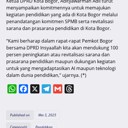
Ketua DPRD Kota Bogor, Adityawarman Adil turut
menyampaikan komitmennya untuk memajukan
kegiatan pendidikan yang ada di Kota Bogor melalui
penandatangan komitmen SPMB serta revitalisasi
sarana dan prasarana pendidikan di Kota Bogor.
“Kami berharap dalam rapat-rapat Pemkot Bogor
bersama DPRD Insyaallah kita akan mendukung 100
persen peningkatan atau revitalisasi sarana dan
prasarana pendidikan maupun dukungan kegiatan
untuk yang mengadaptasikan AI maupun teknologi
dalam dunia pendidikan,” ujarnya. (*)
W
F
X
T
G
T
h
a
el
m
hr
at
c
e
ai
e
s
e
gr
l
a
Published on
Mei 3, 2025
A
b
a
d
Category(s)
Pendidikan