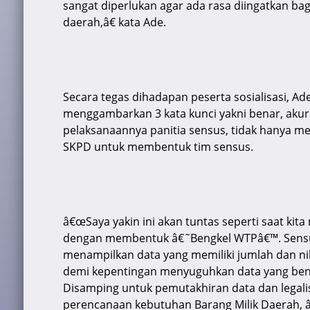
sangat diperlukan agar ada rasa diingatkan ba
daerah,â€ kata Ade.
Secara tegas dihadapan peserta sosialisasi, A
menggambarkan 3 kata kunci yakni benar, aku
pelaksanaannya panitia sensus, tidak hanya me
SKPD untuk membentuk tim sensus.
â€œSaya yakin ini akan tuntas seperti saat ki
dengan membentuk â€˜Bengkel WTPâ€™. Sensus 
menampilkan data yang memiliki jumlah dan nila
demi kepentingan menyuguhkan data yang bena
Disamping untuk pemutakhiran data dan legal
perencanaan kebutuhan Barang Milik Daerah, â