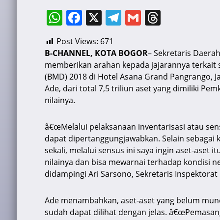
W
F
X
T
G
T
h
a
el
m
hr
Post Views:
671
at
c
e
ai
e
B-CHANNEL, KOTA BOGOR
– Sekretaris Daerah
s
e
gr
l
a
memberikan arahan kepada jajarannya terkait s
A
b
a
d
(BMD) 2018 di Hotel Asana Grand Pangrango, Ja
Ade, dari total 7,5 triliun aset yang dimiliki 
p
o
m
s
nilainya.
p
o
k
â€œMelalui pelaksanaan inventarisasi atau se
dapat dipertanggungjawabkan. Selain sebagai 
sekali, melalui sensus ini saya ingin aset-aset 
nilainya dan bisa mewarnai terhadap kondisi 
didampingi Ari Sarsono, Sekretaris Inspektorat
Ade menambahkan, aset-aset yang belum muncul 
sudah dapat dilihat dengan jelas. â€œPemasan