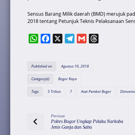
Sensus Barang Milik daerah (BMD) merujuk pa
2018 tentang Petunjuk Teknis Pelaksanaan Sens
W
F
X
T
G
T
h
a
el
m
hr
at
c
e
ai
e
s
e
gr
l
a
Published on
Agustus 10, 2018
A
b
a
d
Category(s)
Bogor Raya
p
o
m
s
Tags
5 Triliun
7
Aset Pemkot Bogor
Diinventa
p
o
k
Previous
Polres Bogor Ungkap Pelaku Narkoba
Jenis Ganja dan Sabu