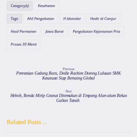
A
b
a
d
Category(s)
Kesehatan
p
o
m
s
Tags
Ahli Pengobatan
H Iskandar
Hadir di Cianjur
p
o
k
Hasil Permanen
Jawa Barat
Pengobatan Kejantanan Pria
Proses 30 Menit
Previous
Peresmian Gedung Baru, Dedie Rachim Dorong Lulusan SMK
Kesatuan Siap Bersaing Global
Next
Heboh, Benda Mirip Granat Ditemukan di Empang Alun-alum Bekas
Galian Tanah
Related Posts ...