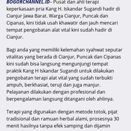
BOGORCHANNEL.ID
– Pusat dan ahli terapi
s
e
gr
l
a
keperkasaan pria Kang H. Iskandar Sugandi hadir di
A
b
a
d
Cianjur Jawa Barat. Warga Cianjur, Puncak dan
Cipanas, kini tidak usah khawatir dan jauh mencari
p
o
m
s
tempat pengobatan alat vital kini sudah hadir di
p
o
Cianjur.
k
Bagi anda yang memiliki kelemahan syahwat seputar
vitalitas yang berada di Cianjur, Puncak dan Cipanas
kini sudah bisa langsung mengunjungi tempat
praktik Kang H Iskandar Sugandi untuk dilakukan
pengobatan terapi alat vital yang sudah terbukti
ampuh, berkhasiat, teruji dan juga manjur.
Pelayanan dilakukan dengan profesional dan
berpengalaman langsung ditangani oleh ahlinya.
Terapi yang digunakan dengan metode totok, pijat
tradisional dan ramuan herbal alami, prosesnya 30
menit hasilnya tanpa efek samping dan dijamin