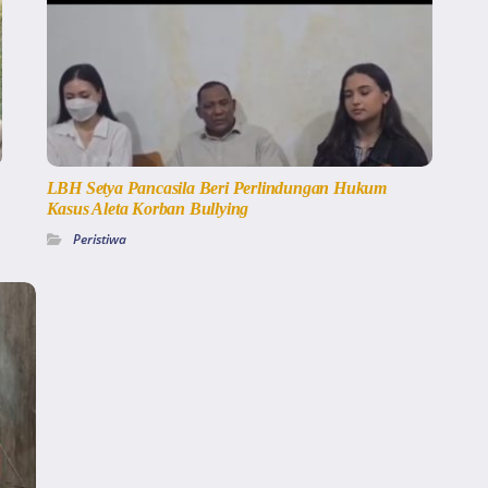
LBH Setya Pancasila Beri Perlindungan Hukum
Kasus Aleta Korban Bullying
Peristiwa