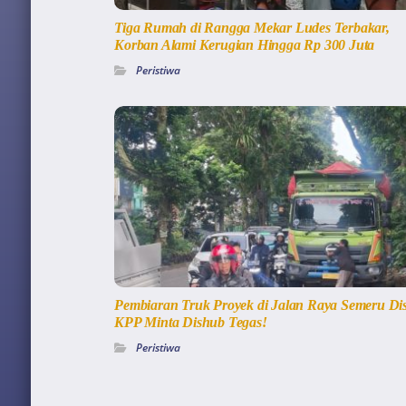
Tiga Rumah di Rangga Mekar Ludes Terbakar,
Korban Alami Kerugian Hingga Rp 300 Juta
Peristiwa
Pembiaran Truk Proyek di Jalan Raya Semeru Dis
KPP Minta Dishub Tegas!
Peristiwa