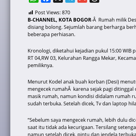
h
a
el
m
hr
Post Views:
870
at
c
e
ai
e
B-CHANNEL, KOTA BOGOR
-Â Rumah milik Des
s
e
gr
l
a
disiang bolong. Sejumlah barang berharga berhas
A
b
a
d
beberapa perhiasan.
p
o
m
s
Kronologi, diketahui kejadian pukul 15:00 WIB 
p
o
RT 04,RW 03, Kelurahan Rangga Mekar, Kecamat
k
pemiliknya.
Menurut Kodel anak buah korban (Desi) menutu
mengecek rumahÂ karena sejak pagi ditinggal o
masik rumah, namun kondisi didalam rumah ru
sudah terbuka. Setelah dicek, Tv dan laptop hi
“Sebelum saya mengecek rumah, lebih dulu dice
saat itu tidak ada kecurigaan. Tersilang sete
namun setelah dicek, pintu dan jendela terbuka,