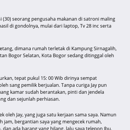
i (30) seorang pengusaha makanan di satroni maling
il di gondolnya, mulai dari laptop, Tv 28 inc serta
petang, dimana rumah terletak di Kampung Sirnagalih,
an Bogor Selatan, Kota Bogor sedang ditinggal oleh
rkan, tepat pukul 15: 00 Wib dirinya sempat
leh sang pemilik berjualan. Tanpa curiga Jay pun
ang kamar sudah berantakan, pinti dan jendela
lang dan sejunlah perhiasan.
k oleh Jay, yang juga satu kerjaan sama saya. Namun
ngah jam, bergantian saya yang mengecek rumah,
 dan ada barang yang hilang, lalu saya telepon Ibu,