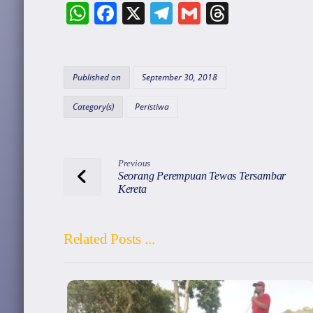
W
F
X
T
G
T
h
a
el
m
hr
at
c
e
ai
e
s
e
gr
l
a
Published on
September 30, 2018
A
b
a
d
Category(s)
Peristiwa
p
o
m
s
p
o
k
Previous
Seorang Perempuan Tewas Tersambar
Kereta
Related Posts ...