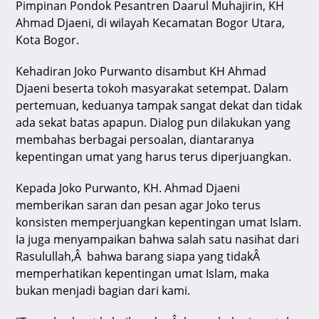
Pimpinan Pondok Pesantren Daarul Muhajirin, KH
p
o
m
s
Ahmad Djaeni, di wilayah Kecamatan Bogor Utara,
p
o
Kota Bogor.
k
Kehadiran Joko Purwanto disambut KH Ahmad
Djaeni beserta tokoh masyarakat setempat. Dalam
pertemuan, keduanya tampak sangat dekat dan tidak
ada sekat batas apapun. Dialog pun dilakukan yang
membahas berbagai persoalan, diantaranya
kepentingan umat yang harus terus diperjuangkan.
Kepada Joko Purwanto, KH. Ahmad Djaeni
memberikan saran dan pesan agar Joko terus
konsisten memperjuangkan kepentingan umat Islam.
Ia juga menyampaikan bahwa salah satu nasihat dari
Rasulullah,Â bahwa barang siapa yang tidakÂ
memperhatikan kepentingan umat Islam, maka
bukan menjadi bagian dari kami.