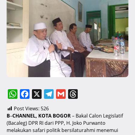
W
F
X
T
G
T
h
a
el
m
hr
Post Views:
526
at
c
e
ai
e
B
–
CHANNEL, KOTA BOGOR
– Bakal Calon Legislatif
s
e
gr
l
a
(Bacaleg) DPR RI dari PPP, H. Joko Purwanto
A
b
a
d
melakukan safari politik bersilaturahmi menemui