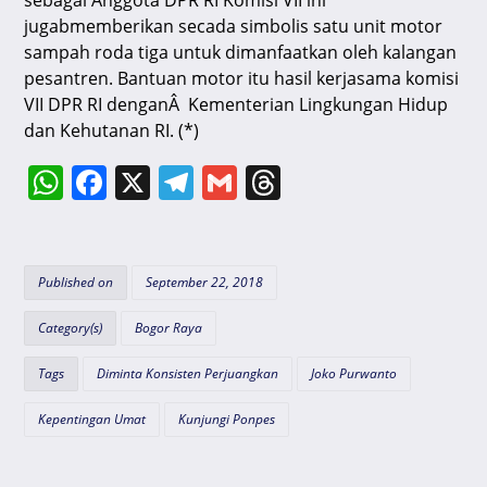
sebagai Anggota DPR RI Komisi VII ini
jugabmemberikan secada simbolis satu unit motor
sampah roda tiga untuk dimanfaatkan oleh kalangan
pesantren. Bantuan motor itu hasil kerjasama komisi
VII DPR RI denganÂ Kementerian Lingkungan Hidup
dan Kehutanan RI. (*)
W
F
X
T
G
T
h
a
el
m
hr
at
c
e
ai
e
s
e
gr
l
a
Published on
September 22, 2018
A
b
a
d
Category(s)
Bogor Raya
p
o
m
s
Tags
Diminta Konsisten Perjuangkan
Joko Purwanto
p
o
k
Kepentingan Umat
Kunjungi Ponpes