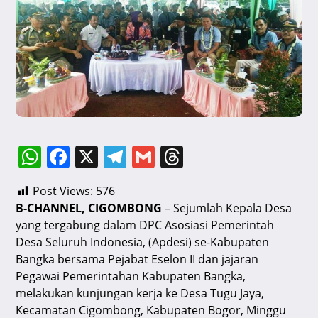
W
F
X
T
G
T
h
a
el
m
hr
Post Views:
576
at
c
e
ai
e
B-CHANNEL, CIGOMBONG
– Sejumlah Kepala Desa
s
e
gr
l
a
yang tergabung dalam DPC Asosiasi Pemerintah
A
b
a
d
Desa Seluruh Indonesia, (Apdesi) se-Kabupaten
Bangka bersama Pejabat Eselon II dan jajaran
p
o
m
s
Pegawai Pemerintahan Kabupaten Bangka,
p
o
melakukan kunjungan kerja ke Desa Tugu Jaya,
k
Kecamatan Cigombong, Kabupaten Bogor, Minggu