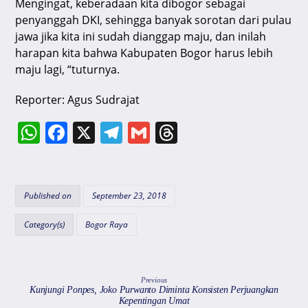
Mengingat, keberadaan kita dibogor sebagai
penyanggah DKI, sehingga banyak sorotan dari pulau
jawa jika kita ini sudah dianggap maju, dan inilah
harapan kita bahwa Kabupaten Bogor harus lebih
maju lagi, “tuturnya.
Reporter: Agus Sudrajat
W
F
X
T
G
T
h
a
el
m
hr
at
c
e
ai
e
s
e
gr
l
a
Published on
September 23, 2018
A
b
a
d
Category(s)
Bogor Raya
p
o
m
s
p
o
k
Previous
Kunjungi Ponpes, Joko Purwanto Diminta Konsisten Perjuangkan
Kepentingan Umat