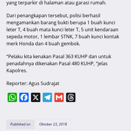
yang terparkir di halaman atau garasi rumah.
Dari penangkapan tersebut, polisi berhasil
mengamankan barang bukti berupa 1 buah kunci
leter T, 4 buah mata kunci leter T, 5 unit kendaraan
sepeda motor, 1 lembar STNK, 7 buah kunci kontak
merk Honda dan 4 buah gembok.
“Pelaku kita kenakan Pasal 363 KUHP dan untuk
penadahnya dikenakan Pasal 480 KUHP, “jelas
Kapolres.
Reporter: Agus Sudrajat
W
F
X
T
G
T
h
a
el
m
hr
at
c
e
ai
e
s
e
gr
l
a
Published on
Oktober 23, 2018