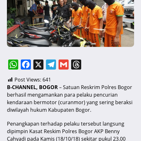
W
F
X
T
G
T
h
a
el
m
hr
Post Views:
641
at
c
e
ai
e
B-CHANNEL, BOGOR
– Satuan Reskrim Polres Bogor
s
e
gr
l
a
berhasil mengamankan para pelaku pencurian
A
b
a
d
kendaraan bermotor (curanmor) yang sering beraksi
diwilayah hukum Kabupaten Bogor.
p
o
m
s
p
o
Penangkapan terhadap pelaku tersebut langsung
dipimpin Kasat Reskim Polres Bogor AKP Benny
k
Cahyadi pada Kamis (18/10/18) sekitar pukul 23.00