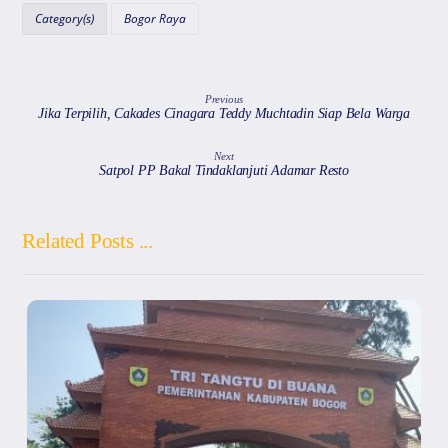
A
b
a
d
Category(s)
Bogor Raya
p
o
m
s
p
o
k
Previous
Jika Terpilih, Cakades Cinagara Teddy Muchtadin Siap Bela Warga
Next
Satpol PP Bakal Tindaklanjuti Adamar Resto
Related Posts ...