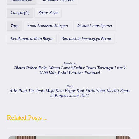
s
e
gr
l
a
A
b
a
d
Category(s)
Bogor Raya
p
o
m
s
Tags
Anita Primasari Mongan
Diskusi Lintas Agama
p
o
k
Kerukunan di Kota Bogor
Sampaikan Pentingnya Perda
Previous
Diatas Pohon Pala, Warga Lemah Duhur Tewas Tersengat Listrik
2000 Volt, Polisi Lakukan Evakuasi
Next
Atlit Putri Tim Tenis Meja Kota Bogor Sopi Fitria Sabet Medali Emas
di Porprov Jabar 2022
Related Posts ...