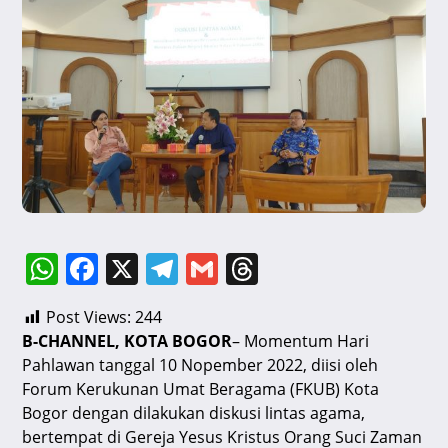
W
F
X
T
G
T
h
a
el
m
hr
Post Views:
244
at
c
e
ai
e
B-CHANNEL, KOTA BOGOR
– Momentum Hari
s
e
gr
l
a
Pahlawan tanggal 10 Nopember 2022, diisi oleh
A
b
a
d
Forum Kerukunan Umat Beragama (FKUB) Kota
Bogor dengan dilakukan diskusi lintas agama,
p
o
m
s
bertempat di Gereja Yesus Kristus Orang Suci Zaman