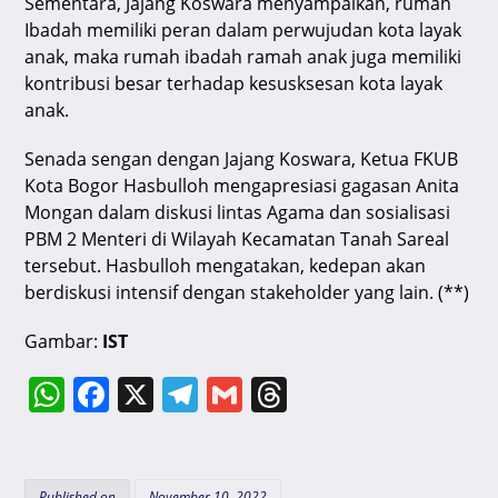
Sementara, Jajang Koswara menyampaikan, rumah
Ibadah memiliki peran dalam perwujudan kota layak
anak, maka rumah ibadah ramah anak juga memiliki
kontribusi besar terhadap kesusksesan kota layak
anak.
Senada sengan dengan Jajang Koswara, Ketua FKUB
Kota Bogor Hasbulloh mengapresiasi gagasan Anita
Mongan dalam diskusi lintas Agama dan sosialisasi
PBM 2 Menteri di Wilayah Kecamatan Tanah Sareal
tersebut. Hasbulloh mengatakan, kedepan akan
berdiskusi intensif dengan stakeholder yang lain. (**)
Gambar:
IST
W
F
X
T
G
T
h
a
el
m
hr
at
c
e
ai
e
Published on
November 10, 2022