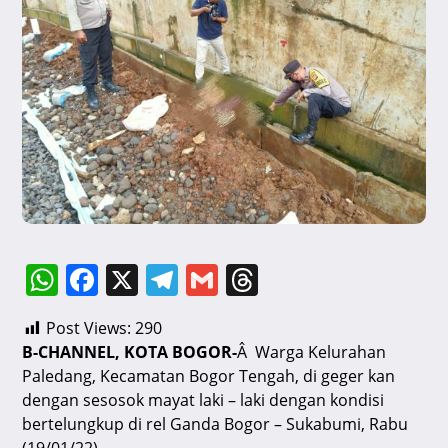
W
F
X
T
G
T
h
a
el
m
hr
Post Views:
290
at
c
e
ai
e
B-CHANNEL, KOTA BOGOR-
Â Warga Kelurahan
s
e
gr
l
a
Paledang, Kecamatan Bogor Tengah, di geger kan
A
b
a
d
dengan sesosok mayat laki – laki dengan kondisi
bertelungkup di rel Ganda Bogor – Sukabumi, Rabu
p
o
m
s