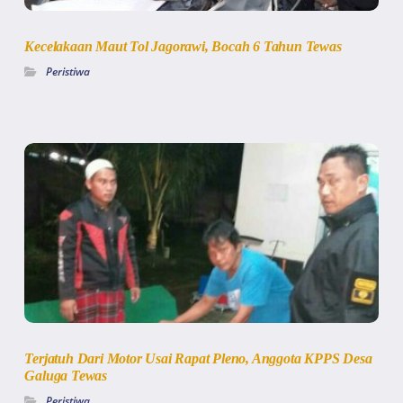
Kecelakaan Maut Tol Jagorawi, Bocah 6 Tahun Tewas
Peristiwa
Terjatuh Dari Motor Usai Rapat Pleno, Anggota KPPS Desa
Galuga Tewas
Peristiwa