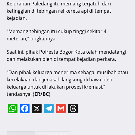
Kelurahan Paledang itu memang terjatuh dari
ketinggian di tebingan rel kereta api di tempat
kejadian.
“Memang tebingan itu cukup tinggi sekitar 4
meteran,” ungkapnya.
Saat ini, pihak Polresta Bogor Kota telah mendatangi
dan melakukan oleh di tempat kejadian perkara.
“Dan pihak keluarga menerima sebagai musibah atau
kecelakaan dan jenasah langsung di bawa oleh
keluarga untuk di lakukan prosesi kremasi,”
tandasnya. (
ER/BC
)
W
F
X
T
G
T
h
a
el
m
hr
at
c
e
ai
e