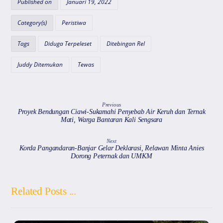
s
e
gr
l
a
Published on
Januari 19, 2022
A
b
a
d
Category(s)
Peristiwa
p
o
m
s
Tags
Diduga Terpeleset
Ditebingan Rel
p
o
k
Juddy Ditemukan
Tewas
Previous
Proyek Bendungan Ciawi-Sukamahi Penyebab Air Keruh dan Ternak
Mati, Warga Bantaran Kali Sengsara
Next
Korda Pangandaran-Banjar Gelar Deklarasi, Relawan Minta Anies
Dorong Peternak dan UMKM
Related Posts ...