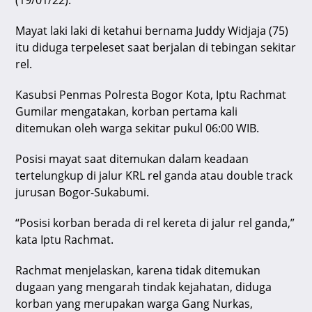
(19/01/22).
p
o
Mayat laki laki di ketahui bernama Juddy Widjaja (75)
k
itu diduga terpeleset saat berjalan di tebingan sekitar
rel.
Kasubsi Penmas Polresta Bogor Kota, Iptu Rachmat
Gumilar mengatakan, korban pertama kali
ditemukan oleh warga sekitar pukul 06:00 WIB.
Posisi mayat saat ditemukan dalam keadaan
tertelungkup di jalur KRL rel ganda atau double track
jurusan Bogor-Sukabumi.
“Posisi korban berada di rel kereta di jalur rel ganda,”
kata Iptu Rachmat.
Rachmat menjelaskan, karena tidak ditemukan
dugaan yang mengarah tindak kejahatan, diduga
korban yang merupakan warga Gang Nurkas,