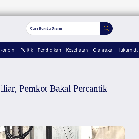
Ekonomi
Politik
Pendidikan
Kesehatan
Olahraga
Hukum dan
iar, Pemkot Bakal Percantik