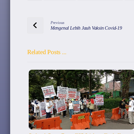
p
o
k
Previous
Mengenal Lebih Jauh Vaksin Covid-19
Related Posts ...