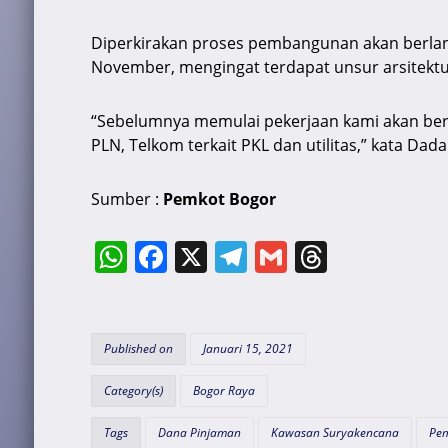
Diperkirakan proses pembangunan akan berlan
November, mengingat terdapat unsur arsitektu
“Sebelumnya memulai pekerjaan kami akan ber
PLN, Telkom terkait PKL dan utilitas,” kata Dada
Sumber :
Pemkot Bogor
W
F
X
T
G
T
h
a
el
m
hr
at
c
e
ai
e
s
e
gr
l
a
Published on
Januari 15, 2021
A
b
a
d
Category(s)
Bogor Raya
p
o
m
s
Tags
Dana Pinjaman
Kawasan Suryakencana
Pem