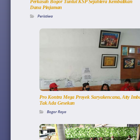
Perkasah Bogor Tuntut KSP Sejahtera Kembalikan
Dana Pinjaman
Peristiwa
Pro Kontra Mega Proyek Suryakencana, Atty Imb
Tak Ada Gesekan
Bogor Raya