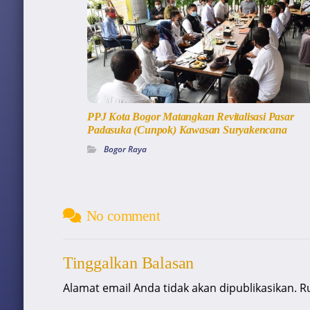
PPJ Kota Bogor Matangkan Revitalisasi Pasar
Padasuka (Cunpok) Kawasan Suryakencana
Bogor Raya
No comment
Tinggalkan Balasan
Alamat email Anda tidak akan dipublikasikan.
R