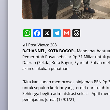
W
F
X
T
G
T
h
a
el
m
hr
Post Views:
268
at
c
e
ai
e
B-CHANNEL, KOTA BOGOR
– Mendapat bantua
s
e
gr
l
a
Pemerintah Pusat sebesar Rp 31 Miliar untuk p
A
b
a
d
Daerah (Sekda) Kota Bogor, Syarifah Sofiah me
akan dilakukan penataan.
p
o
m
s
p
o
“Kita kan sudah memproses pinjaman PEN Rp 31 
k
untuk sepuluh koridor yang terdiri dari tujuh ko
Sehingga begitu administrasi selesai, April me
peninjauan, Jumat (15/01/21).