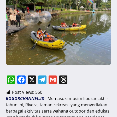
W
F
X
T
G
T
h
a
el
m
hr
Post Views:
550
at
c
e
ai
e
BOGORCHANNEL.ID
– Memasuki musim liburan akhir
s
e
gr
l
a
tahun ini, Rivera, taman rekreasi yang menyediakan
A
b
a
d
berbagai aktivitas serta wahana outdoor dan edukasi