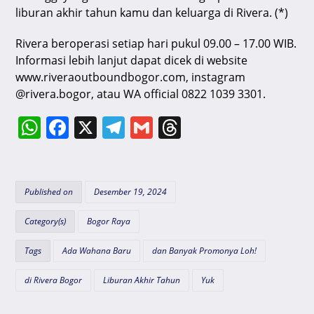
liburan akhir tahun kamu dan keluarga di Rivera. (*)
Rivera beroperasi setiap hari pukul 09.00 – 17.00 WIB.
Informasi lebih lanjut dapat dicek di website
www.riveraoutboundbogor.com, instagram
@rivera.bogor, atau WA official 0822 1039 3301.
W
F
X
T
G
T
h
a
el
m
hr
at
c
e
ai
e
s
e
gr
l
a
Published on
Desember 19, 2024
A
b
a
d
Category(s)
Bogor Raya
p
o
m
s
Tags
Ada Wahana Baru
dan Banyak Promonya Loh!
p
o
k
di Rivera Bogor
Liburan Akhir Tahun
Yuk