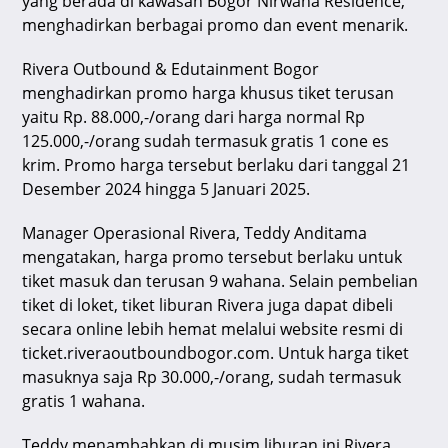
yang berada di kawasan Bogor Nirwana Residence,
p
o
m
s
menghadirkan berbagai promo dan event menarik.
p
o
Rivera Outbound & Edutainment Bogor
k
menghadirkan promo harga khusus tiket terusan
yaitu Rp. 88.000,-/orang dari harga normal Rp
125.000,-/orang sudah termasuk gratis 1 cone es
krim. Promo harga tersebut berlaku dari tanggal 21
Desember 2024 hingga 5 Januari 2025.
Manager Operasional Rivera, Teddy Anditama
mengatakan, harga promo tersebut berlaku untuk
tiket masuk dan terusan 9 wahana. Selain pembelian
tiket di loket, tiket liburan Rivera juga dapat dibeli
secara online lebih hemat melalui website resmi di
ticket.riveraoutboundbogor.com. Untuk harga tiket
masuknya saja Rp 30.000,-/orang, sudah termasuk
gratis 1 wahana.
Teddy menambahkan di musim liburan ini Rivera