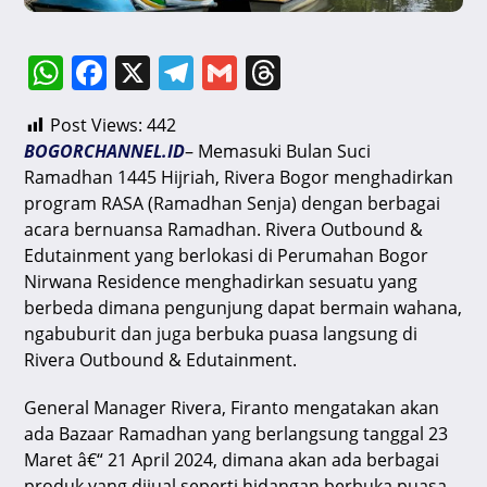
W
F
X
T
G
T
h
a
el
m
hr
Post Views:
442
at
c
e
ai
e
BOGORCHANNEL.ID
– Memasuki Bulan Suci
s
e
gr
l
a
Ramadhan 1445 Hijriah, Rivera Bogor menghadirkan
A
b
a
d
program RASA (Ramadhan Senja) dengan berbagai
acara bernuansa Ramadhan. Rivera Outbound &
p
o
m
s
Edutainment yang berlokasi di Perumahan Bogor
p
o
Nirwana Residence menghadirkan sesuatu yang
k
berbeda dimana pengunjung dapat bermain wahana,
ngabuburit dan juga berbuka puasa langsung di
Rivera Outbound & Edutainment.
General Manager Rivera, Firanto mengatakan akan
ada Bazaar Ramadhan yang berlangsung tanggal 23
Maret â€“ 21 April 2024, dimana akan ada berbagai
produk yang dijual seperti hidangan berbuka puasa,