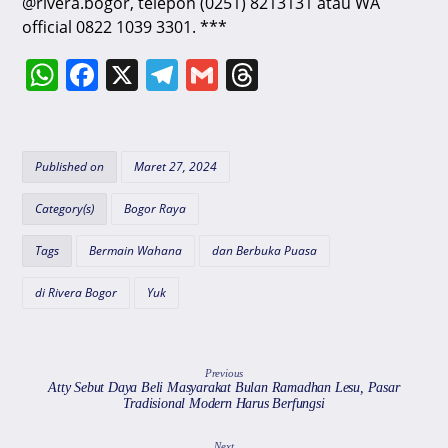
@rivera.bogor, telepon (0251) 8213131 atau WA
official 0822 1039 3301. ***
W
F
X
T
G
T
h
a
el
m
hr
at
c
e
ai
e
s
e
gr
l
a
Published on
Maret 27, 2024
A
b
a
d
Category(s)
Bogor Raya
p
o
m
s
Tags
Bermain Wahana
dan Berbuka Puasa
p
o
k
di Rivera Bogor
Yuk
Previous
Atty Sebut Daya Beli Masyarakat Bulan Ramadhan Lesu, Pasar
Tradisional Modern Harus Berfungsi
Next