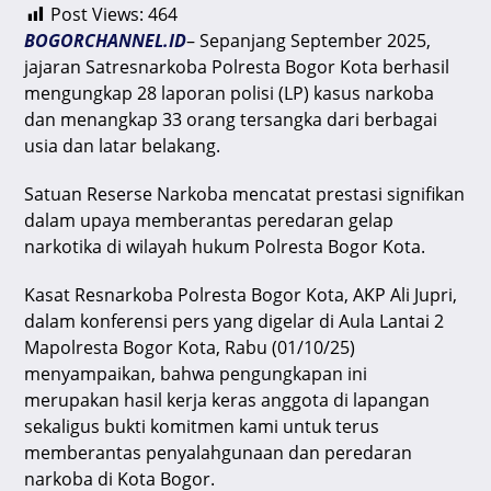
Post Views:
464
at
c
e
ai
e
BOGORCHANNEL.ID
– Sepanjang September 2025,
s
e
gr
l
a
jajaran Satresnarkoba Polresta Bogor Kota berhasil
A
b
a
d
mengungkap 28 laporan polisi (LP) kasus narkoba
dan menangkap 33 orang tersangka dari berbagai
p
o
m
s
usia dan latar belakang.
p
o
Satuan Reserse Narkoba mencatat prestasi signifikan
k
dalam upaya memberantas peredaran gelap
narkotika di wilayah hukum Polresta Bogor Kota.
Kasat Resnarkoba Polresta Bogor Kota, AKP Ali Jupri,
dalam konferensi pers yang digelar di Aula Lantai 2
Mapolresta Bogor Kota, Rabu (01/10/25)
menyampaikan, bahwa pengungkapan ini
merupakan hasil kerja keras anggota di lapangan
sekaligus bukti komitmen kami untuk terus
memberantas penyalahgunaan dan peredaran
narkoba di Kota Bogor.