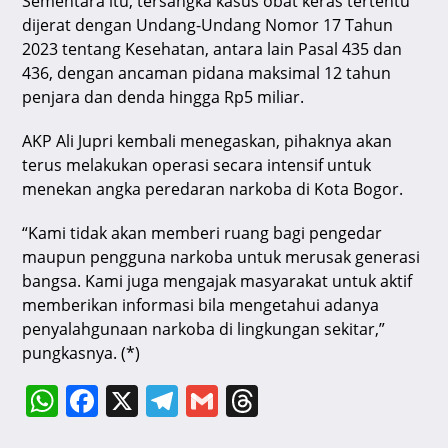
Sementara itu, tersangka kasus obat keras tertentu
dijerat dengan Undang-Undang Nomor 17 Tahun
2023 tentang Kesehatan, antara lain Pasal 435 dan
436, dengan ancaman pidana maksimal 12 tahun
penjara dan denda hingga Rp5 miliar.
AKP Ali Jupri kembali menegaskan, pihaknya akan
terus melakukan operasi secara intensif untuk
menekan angka peredaran narkoba di Kota Bogor.
“Kami tidak akan memberi ruang bagi pengedar
maupun pengguna narkoba untuk merusak generasi
bangsa. Kami juga mengajak masyarakat untuk aktif
memberikan informasi bila mengetahui adanya
penyalahgunaan narkoba di lingkungan sekitar,”
pungkasnya. (*)
W
F
X
T
G
T
h
a
el
m
hr