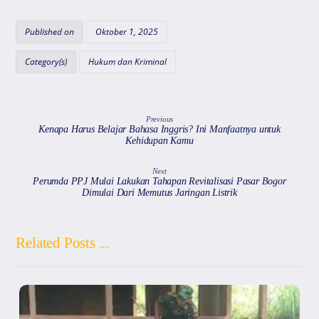
at
c
e
ai
e
s
e
gr
l
a
Published on
Oktober 1, 2025
A
b
a
d
Category(s)
Hukum dan Kriminal
p
o
m
s
p
o
k
Previous
Kenapa Harus Belajar Bahasa Inggris? Ini Manfaatnya untuk
Kehidupan Kamu
Next
Perumda PPJ Mulai Lakukan Tahapan Revitalisasi Pasar Bogor
Dimulai Dari Memutus Jaringan Listrik
Related Posts ...