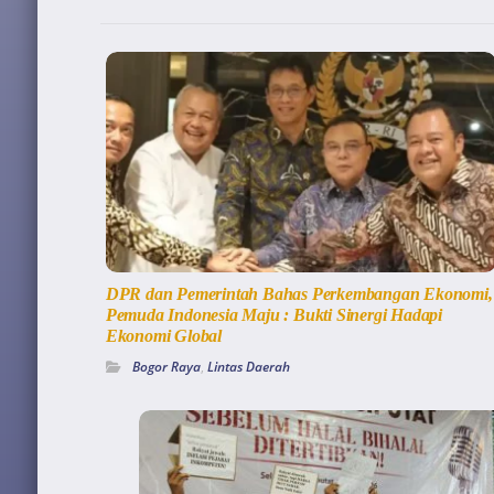
DPR dan Pemerintah Bahas Perkembangan Ekonomi,
Pemuda Indonesia Maju : Bukti Sinergi Hadapi
Ekonomi Global
Bogor Raya
,
Lintas Daerah