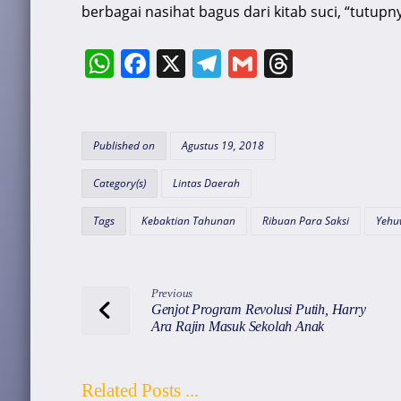
berbagai nasihat bagus dari kitab suci, “tutupny
W
F
X
T
G
T
h
a
el
m
hr
at
c
e
ai
e
s
e
gr
l
a
Published on
Agustus 19, 2018
A
b
a
d
Category(s)
Lintas Daerah
p
o
m
s
Tags
Kebaktian Tahunan
Ribuan Para Saksi
Yehu
p
o
k
Previous
Genjot Program Revolusi Putih, Harry
Ara Rajin Masuk Sekolah Anak
Related Posts ...