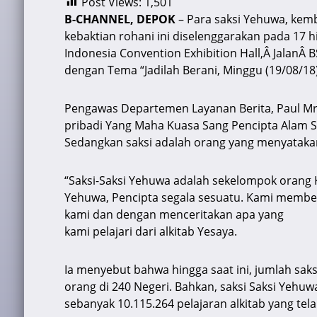
Post Views:
1,501
at
c
e
ai
e
B-CHANNEL, DEPOK
– Para saksi Yehuwa, kemb
s
e
gr
l
a
kebaktian rohani ini diselenggarakan pada 17 hi
A
b
a
d
Indonesia Convention Exhibition Hall,Â JalanÂ
dengan Tema “Jadilah Berani, Minggu (19/08/18)
p
o
m
s
p
o
Pengawas Departemen Layanan Berita, Paul Mr
k
pribadi Yang Maha Kuasa Sang Pencipta Alam Se
Sedangkan saksi adalah orang yang menyatakan
“Saksi-Saksi Yehuwa adalah sekelompok orang 
Yehuwa, Pencipta segala sesuatu. Kami member
kami dan dengan menceritakan apa yang
kami pelajari dari alkitab Yesaya.
Ia menyebut bahwa hingga saat ini, jumlah sak
orang di 240 Negeri. Bahkan, saksi Saksi Yehuw
sebanyak 10.115.264 pelajaran alkitab yang tela