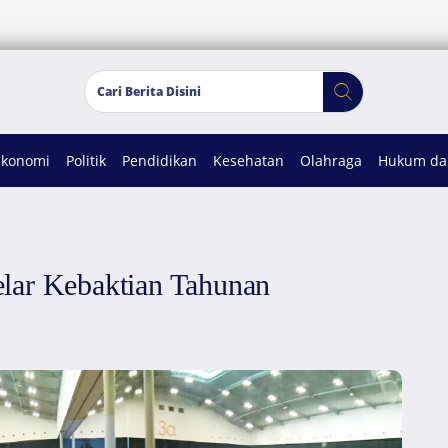
Ekonomi
Politik
Pendidikan
Kesehatan
Olahraga
Hukum dan
lar Kebaktian Tahunan