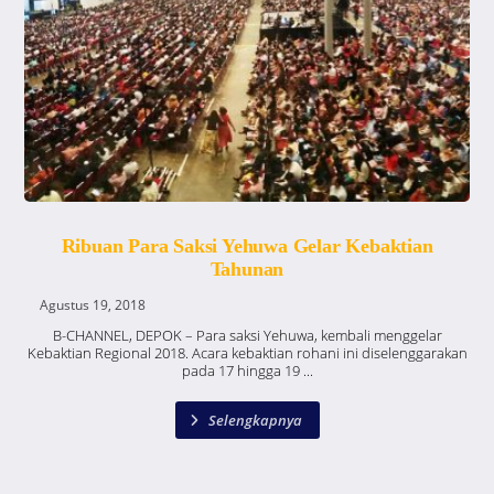
Ribuan Para Saksi Yehuwa Gelar Kebaktian
Tahunan
Agustus 19, 2018
B-CHANNEL, DEPOK – Para saksi Yehuwa, kembali menggelar
Kebaktian Regional 2018. Acara kebaktian rohani ini diselenggarakan
pada 17 hingga 19 ...
Selengkapnya