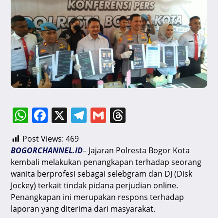
W
F
X
T
G
T
h
a
el
m
hr
Post Views:
469
at
c
e
ai
e
BOGORCHANNEL.ID
– Jajaran Polresta Bogor Kota
s
e
gr
l
a
kembali melakukan penangkapan terhadap seorang
A
b
a
d
wanita berprofesi sebagai selebgram dan DJ (Disk
Jockey) terkait tindak pidana perjudian online.
p
o
m
s
Penangkapan ini merupakan respons terhadap
p
o
laporan yang diterima dari masyarakat.