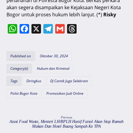
penahanan di Polresta Bogor Kota. Berkas perkara
akan segera disampaikan ke Kejaksaan Negeri Kota
Bogor untuk proses hukum lebih lanjut. (*)
Risky
W
F
X
T
G
T
h
a
el
m
hr
at
c
e
ai
e
s
e
gr
l
a
Published on
Oktober 30, 2024
A
b
a
d
Category(s)
Hukum dan Kriminal
p
o
m
s
Tags
Diringkus
DJ Cantik Juga Selebram
p
o
k
Polisi Bogor Kota
Promosikan Judi Online
Previous
Atasi Food Waste, Menteri LH/BPLH Hanif Faisol Akan Stop Rumah
Makan Dan Hotel Buang Sampah Ke TPA