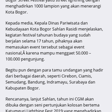
Bogor Street Festival yaitu street lightning dengan
p
o
menghadirkan 1000 lampion yang akan menerangi
k
Kota Bogor.
Kepada media, Kepala Dinas Pariwisata dan
Kebudayaan Kota Bogor Sahlan Rasidi menjelaskan,
kegiatan festival tahunan budaya yang sudah
berjalan selama 17 tahun, pihaknya akan
memasukan event tersebut sebagai event
nasional,Â karena mampu menggaet 50.000 –
100.000 pengunjung.
Begitu pun dengan para tamu undangan yang hadir
dari berbagai daerah, seperti Cirebon, Ciamis,
Semudang, Bandung, Indramayu, Surabaya dan
Kabupaten Bogor.
Rencananya, lanjut Sahlan, tahun ini CGM akan
dibuka dengan seni pertunjukan kolosan bertema
Katumguri Lighthing Fest 2019 yang menghadirkan