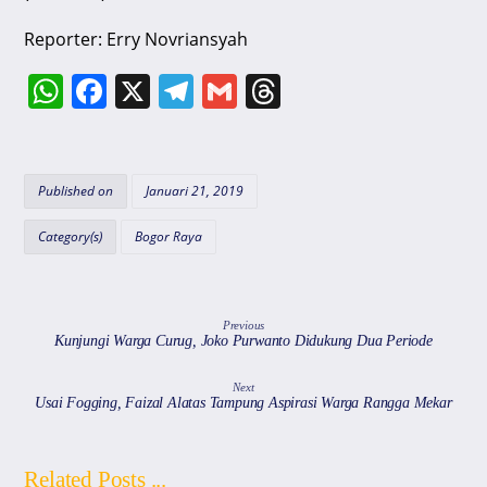
Reporter: Erry Novriansyah
W
F
X
T
G
T
h
a
el
m
hr
at
c
e
ai
e
s
e
gr
l
a
Published on
Januari 21, 2019
A
b
a
d
Category(s)
Bogor Raya
p
o
m
s
p
o
k
Previous
Kunjungi Warga Curug, Joko Purwanto Didukung Dua Periode
Next
Usai Fogging, Faizal Alatas Tampung Aspirasi Warga Rangga Mekar
Related Posts ...