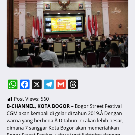
W
F
X
T
G
T
h
a
el
m
hr
Post Views:
560
at
c
e
ai
e
B-CHANNEL, KOTA BOGOR
– Bogor Street Festival
s
e
gr
l
a
CGM akan kembali di gelar di tahun 2019.Â Dengan
A
b
a
d
warna yang berbeda.Â Ditahun ini akan lebih besar,
dimana 7 sanggar Kota Bogor akan memeriahkan
p
o
m
s