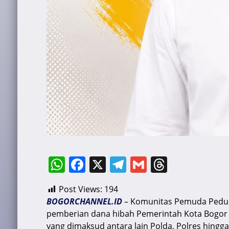
W
F
X
T
G
T
h
a
el
m
hr
Post Views:
194
at
c
e
ai
e
BOGORCHANNEL.ID
– Komunitas Pemuda Peduli
s
e
gr
l
a
pemberian dana hibah Pemerintah Kota Bogor kep
yang dimaksud antara lain Polda, Polres hing