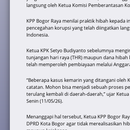
A
b
a
d
langsung oleh Ketua Komisi Pemberantasan Kor
p
o
m
s
p
o
KPP Bogor Raya menilai praktik hibah kepada i
k
pencegahan korupsi yang telah diingatkan lang
Indonesia.
Ketua KPK Setyo Budiyanto sebelumnya mengin
tunjangan hari raya (THR) maupun dana hibah k
telah memperoleh pembiayaan melalui Anggara
“Beberapa kasus kemarin yang ditangani oleh K
catatan. Mohon bisa menjadi sebuah proses p
terulang kembali di daerah-daerah,” ujar Ketu
Senin (11/05/26).
Menanggapi hal tersebut, Ketua KPP Bogor Ray
DPRD Kota Bogor agar tidak merealisasikan hiba