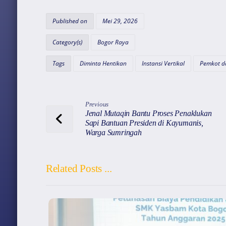
at
c
e
ai
e
s
e
gr
l
a
Published on
Mei 29, 2026
A
b
a
d
Category(s)
Bogor Raya
p
o
m
s
Tags
Diminta Hentikan
Instansi Vertikal
Pemkot d
p
o
k
Previous
Jenal Mutaqin Bantu Proses Penaklukan
Sapi Bantuan Presiden di Kayumanis,
Warga Sumringah
Related Posts ...