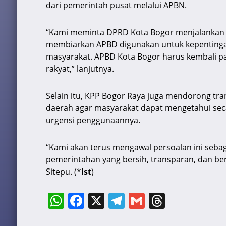
dari pemerintah pusat melalui APBN.
“Kami meminta DPRD Kota Bogor menjalankan f
membiarkan APBD digunakan untuk kepentinga
masyarakat. APBD Kota Bogor harus kembali pa
rakyat,” lanjutnya.
Selain itu, KPP Bogor Raya juga mendorong tra
daerah agar masyarakat dapat mengetahui seca
urgensi penggunaannya.
“Kami akan terus mengawal persoalan ini sebaga
pemerintahan yang bersih, transparan, dan be
Sitepu. (*
Ist
)
W
F
X
T
G
T
h
a
el
m
hr