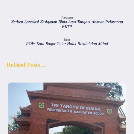
p
o
m
s
p
o
k
Previous
Netizen Apresiasi Kesigapan Bima Arya Tangani Antrean Pelayanan
EKTP
Next
POW Kota Bogor Gelar Halal Bihalal dan Milad
Related Posts ...