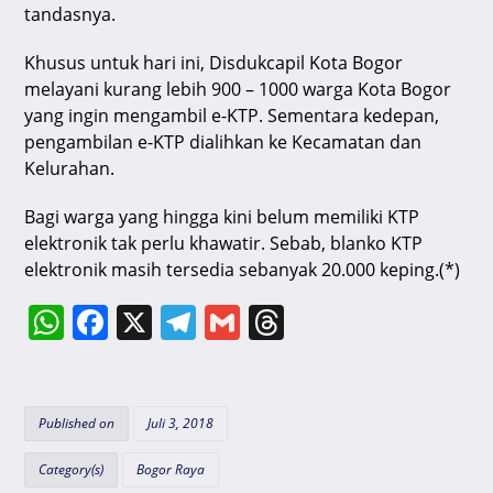
tandasnya.
Khusus untuk hari ini, Disdukcapil Kota Bogor
melayani kurang lebih 900 – 1000 warga Kota Bogor
yang ingin mengambil e-KTP. Sementara kedepan,
pengambilan e-KTP dialihkan ke Kecamatan dan
Kelurahan.
Bagi warga yang hingga kini belum memiliki KTP
elektronik tak perlu khawatir. Sebab, blanko KTP
elektronik masih tersedia sebanyak 20.000 keping.(*)
W
F
X
T
G
T
h
a
el
m
hr
at
c
e
ai
e
s
e
gr
l
a
Published on
Juli 3, 2018
A
b
a
d
Category(s)
Bogor Raya