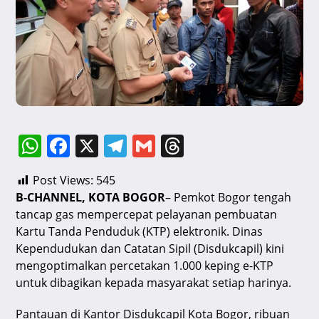
W
F
X
T
G
T
h
a
el
m
hr
Post Views:
545
at
c
e
ai
e
B-CHANNEL, KOTA BOGOR
– Pemkot Bogor tengah
s
e
gr
l
a
tancap gas mempercepat pelayanan pembuatan
A
b
a
d
Kartu Tanda Penduduk (KTP) elektronik. Dinas
Kependudukan dan Catatan Sipil (Disdukcapil) kini
p
o
m
s
mengoptimalkan percetakan 1.000 keping e-KTP
p
o
untuk dibagikan kepada masyarakat setiap harinya.
k
Pantauan di Kantor Disdukcapil Kota Bogor, ribuan