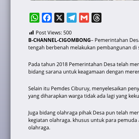
W
F
X
T
G
T
h
a
el
m
hr
Post Views:
500
at
c
e
ai
e
B-CHANNEL-CIGOMBONG
– Pemerintahan Des
s
e
gr
l
a
tengah berbenah melakukan pembangunan di se
A
b
a
d
p
o
m
s
Pada tahun 2018 Pemerintahan Desa telah men
bidang sarana untuk keagamaan dengan mereno
p
o
k
Selain itu Pemdes Ciburuy, menyelesaikan pen
yang diharapkan warga tidak ada lagi yang kek
Juga bidang olahraga pihak Desa pun telah me
kegiatan olahraga. khusus untuk para pemuda a
olahraga.