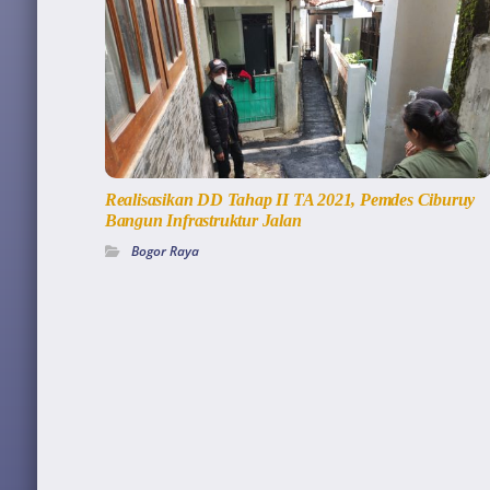
Realisasikan DD Tahap II TA 2021, Pemdes Ciburuy
Bangun Infrastruktur Jalan
Bogor Raya