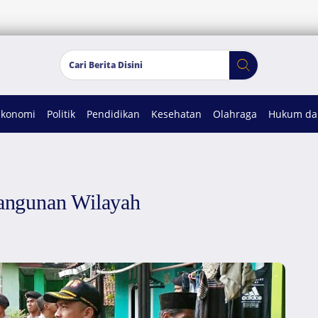
Ekonomi
Politik
Pendidikan
Kesehatan
Olahraga
Hukum dan
angunan Wilayah