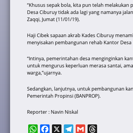
“Khusus sepak bola, kita pun telah melakukan p
Desa Ciburuy tidak ada lagi yang namanya jala
Zaqqi, Jumat (11/01/19).
Haji Cibek sapaan akrab Kades Ciburuy menam
menyisakan pembangunan rehab Kantor Desa di
“Intinya, pemerintahan desa menginginkan kan
untuk mengurus keperluan merasa santai, ama
warga,”ujarnya.
Sedangkan, lanjutnya, untuk pembangunan kanto
Pemerintah Propinsi (BANPROP).
Reporter : Navin Niskal
W
F
X
T
G
T