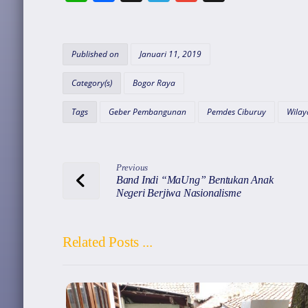
h
a
el
m
hr
at
c
e
ai
e
s
e
gr
l
a
Published on
Januari 11, 2019
A
b
a
d
Category(s)
Bogor Raya
p
o
m
s
Tags
Geber Pembangunan
Pemdes Ciburuy
Wilay
p
o
k
Previous
Band Indi “MaUng” Bentukan Anak
Negeri Berjiwa Nasionalisme
Related Posts ...