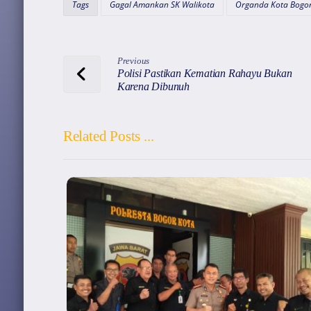
Tags
Gagal Amankan SK Walikota
Organda Kota Bogo
p
o
k
Previous
Polisi Pastikan Kematian Rahayu Bukan
Karena Dibunuh
Related Posts ...