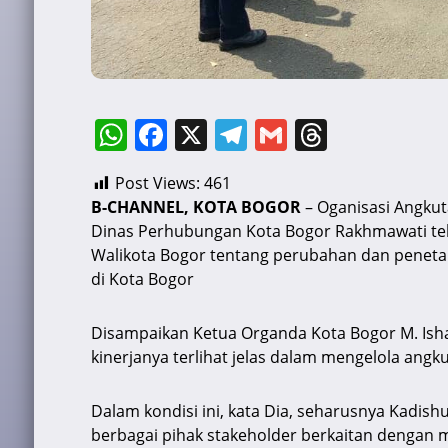
W
F
X
T
G
T
h
a
el
m
hr
Post Views:
461
at
c
e
ai
e
B-CHANNEL, KOTA BOGOR
– Oganisasi Angkut
s
e
gr
l
a
Dinas Perhubungan Kota Bogor Rakhmawati te
A
b
a
d
Walikota Bogor tentang perubahan dan peneta
di Kota Bogor
p
o
m
s
p
o
Disampaikan Ketua Organda Kota Bogor M. Ish
k
kinerjanya terlihat jelas dalam mengelola angk
Dalam kondisi ini, kata Dia, seharusnya Kadis
berbagai pihak stakeholder berkaitan dengan 