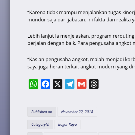
“Karena tidak mampu menjalankan tugas kiner
mundur saja dari jabatan. Ini fakta dan realita y
Lebih lanjut Ia menjelaskan, program rerouti
berjalan dengan baik. Para pengusaha angkot 
“Kasian pengusaha angkot, malah menjadi korba
saya juga heran terkait angkot modern yang di 
W
F
X
T
G
T
h
a
el
m
hr
at
c
e
ai
e
s
e
gr
l
a
Published on
November 22, 2018
A
b
a
d
Category(s)
Bogor Raya
p
o
m
s