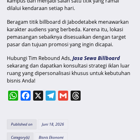
kampus dan menjadi salah satu titik yang ramai
dilalui kendaraan setiap hari.
Beragam titik billboard di Jabodetabek menawarkan
karakter audiens yang berbeda. Karena itu, lokasi
pemasangan sebaiknya disesuaikan dengan target
pasar dan tujuan promosi yang ingin dicapai.
Hubungi Tim Rebound Ads,
Jasa Sewa Billboard
sekarang dan dapatkan konsultasi strategi iklan luar
ruang yang dipersonalisasi khusus untuk kebutuhan
bisnis Anda!
W
F
X
T
G
T
h
a
el
m
hr
at
c
e
ai
e
s
e
gr
l
a
Published on
Juni 18, 2026
A
b
a
d
Category(s)
Bisnis Ekonomi