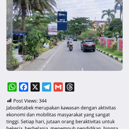
W
F
X
T
G
T
h
a
el
m
hr
Post Views:
344
at
c
e
ai
e
Jabodetabek merupakan kawasan dengan aktivitas
s
e
gr
l
a
ekonomi dan mobilitas masyarakat yang sangat
A
b
a
d
tinggi. Setiap hari, jutaan orang beraktivitas untuk
bekerja, berbelanja, menempuh pendidikan, hingga