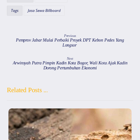
p
o
m
s
Tags
Jasa Sewa Billboard
p
o
k
Previous
Pemprov Jabar Mulai Perbaiki Proyek DPT Kebon Pedes Yang
Longsor
Next
Arwinsyah Putra Pimpin Kadin Kota Bogor, Wali Kota Ajak Kadin
Dorong Pertumbuhan Ekonomi
Related Posts ...