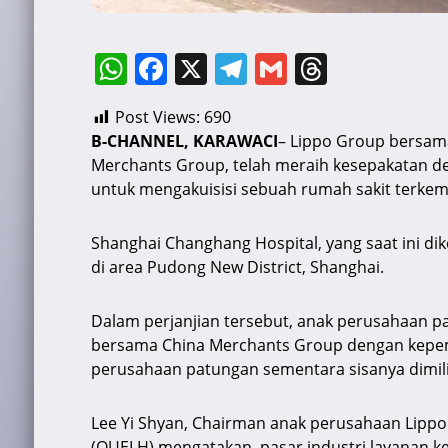
W
F
X
T
G
T
h
a
el
m
hr
Post Views:
690
at
c
e
ai
e
B-CHANNEL, KARAWACI
– Lippo Group bersama
s
e
gr
l
a
Merchants Group, telah meraih kesepakatan d
A
b
a
d
untuk mengakuisisi sebuah rumah sakit terkem
p
o
m
s
Shanghai Changhang Hospital, yang saat ini dik
p
o
di area Pudong New District, Shanghai.
k
Dalam perjanjian tersebut, anak perusahaan 
bersama China Merchants Group dengan kepemi
perusahaan patungan sementara sisanya dimilik
Lee Yi Shyan, Chairman anak perusahaan Lippo 
(OUELH) mengatakan, pasar industri layanan 