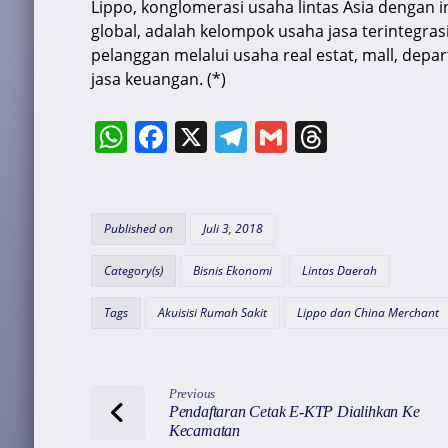
Lippo, konglomerasi usaha lintas Asia dengan i
global, adalah kelompok usaha jasa terintegrasi
pelanggan melalui usaha real estat, mall, depa
jasa keuangan. (*)
W
F
X
T
G
T
h
a
el
m
hr
at
c
e
ai
e
s
e
gr
l
a
Published on
Juli 3, 2018
A
b
a
d
Category(s)
Bisnis Ekonomi
Lintas Daerah
p
o
m
s
Tags
Akuisisi Rumah Sakit
Lippo dan China Merchant
p
o
k
Previous
Pendaftaran Cetak E-KTP Dialihkan Ke
Kecamatan