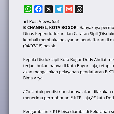
W
F
X
T
G
T
h
a
el
m
hr
Post Views:
533
at
c
e
ai
e
B-CHANNEL, KOTA BOGOR
– Banyaknya permo
s
e
gr
l
a
Dinas Kependudukan dan Catatan Sipil (Disduk
A
b
a
d
kembali membuka pelayanan pendaftaran di m
(04/07/18) besok.
p
o
m
s
p
o
Kepala Disdukcapil Kota Bogor Dody Ahdiat m
k
terjadi bukan hanya di Kota Bogor saja, tetapi 
akan mengalihkan pelayanan pendaftaran E-KTP 
Bima Arya.
â€œUntuk pendistribusiannya akan dilakukan 
menerima permohonan E-KTP saja,â€ kata Dody 
Pengambilan E-KTP bisa diambil di Kelurahan se