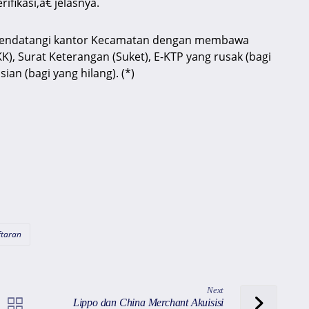
fikasi,â€ jelasnya.
 mendatangi kantor Kecamatan dengan membawa
K), Surat Keterangan (Suket), E-KTP yang rusak (bagi
ian (bagi yang hilang). (*)
taran
Next
Lippo dan China Merchant Akuisisi