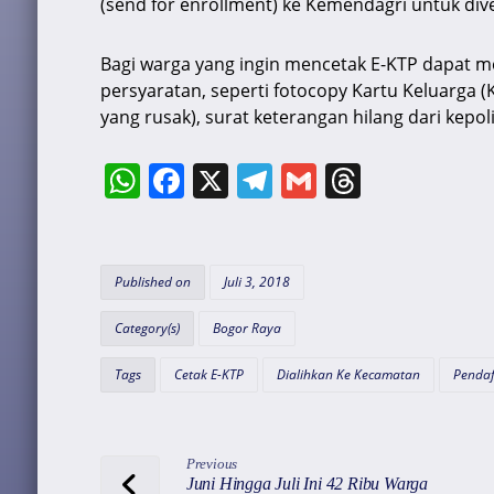
(send for enrollment) ke Kemendagri untuk diveri
Bagi warga yang ingin mencetak E-KTP dapat
persyaratan, seperti fotocopy Kartu Keluarga (K
yang rusak), surat keterangan hilang dari kepolis
W
F
X
T
G
T
h
a
el
m
hr
at
c
e
ai
e
s
e
gr
l
a
Published on
Juli 3, 2018
A
b
a
d
Category(s)
Bogor Raya
p
o
m
s
Tags
Cetak E-KTP
Dialihkan Ke Kecamatan
Pendaf
p
o
k
Previous
Juni Hingga Juli Ini 42 Ribu Warga