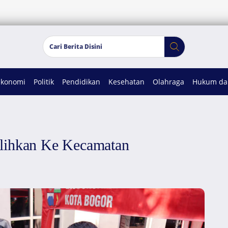
Ekonomi
Politik
Pendidikan
Kesehatan
Olahraga
Hukum dan
alihkan Ke Kecamatan