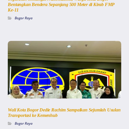
Bentangkan Bendera Sepanjang 500 Meter di Kirab FMP
Ke-11
Bogor Raya
Wali Kota Bogor Dedie Rachim Sampaikan Sejumlah Usulan
Transportasi ke Kemenhub
Bogor Raya