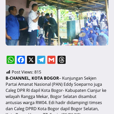
W
F
X
T
G
T
h
a
el
m
hr
Post Views:
815
at
c
e
ai
e
B-CHANNEL, KOTA BOGOR
– Kunjungan Sekjen
s
e
gr
l
a
Partai Amanat Nasional (PAN) Eddy Soeparno juga
A
b
a
d
Caleg DPR RI dapil Kota Bogor- Kabupaten Cianjur ke
wilayah Rangga Mekar, Bogor Selatan disambut
p
o
m
s
antusias warga RW04. Edi hadir didampingi timses
p
o
dan Caleg DPRD Kota Bogor dapil Bogor Selatan,