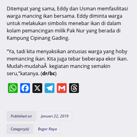
Ditempat yang sama, Eddy dan Usman memfasilitasi
warga mancing ikan bersama. Eddy diminta warga
untuk melakukan simbolis menebar ikan di dalam
kolam pemancingan milik Pak Nur yang berada di
Kampung Cipinang Gading.
“Ya, tadi kita menyaksikan antusias warga yang hoby
memancing ikan. Kita juga tebar beberapa ekor ikan.
Mudah-mudahaÂ kegiatan mancing semakin
seru,”katanya. (
dr/bc
)
W
F
X
T
G
T
h
a
el
m
hr
at
c
e
ai
e
s
e
gr
l
a
Published on
Januari 22, 2019
A
b
a
d
Category(s)
Bogor Raya
p
o
m
s