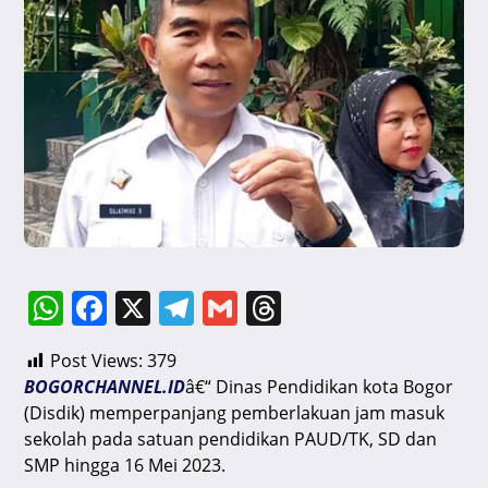
W
F
X
T
G
T
h
a
el
m
hr
Post Views:
379
at
c
e
ai
e
BOGORCHANNEL.ID
â€“ Dinas Pendidikan kota Bogor
s
e
gr
l
a
(Disdik) memperpanjang pemberlakuan jam masuk
A
b
a
d
sekolah pada satuan pendidikan PAUD/TK, SD dan
SMP hingga 16 Mei 2023.
p
o
m
s