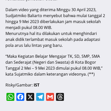
Dalam video yang diterima Minggu 30 April 2023,
Sudjatmiko Baliarto menyebut bahwa mulai tanggal 2
hingga 9 Mei 2023 diberlakukan jam masuk sekolah
menjadi pukul 08.00 WIB.
Menurutnya hal itu dilakukan untuk menghindari
anak didik terlambat masuk sekolah pada adaptasi
pola arus lalu lintas yang baru.
“Maka Kegiatan Belajar Mengajar TK, SD, SMP, SMA
dan Sederajat (Negeri dan Swasta) di Kota Bogor
Tanggal 2 Mei – 9 Mei 2023 dimulai pukul 08.00 WIB,”
kata Sujatmiko dalam keterangan videonya. (**)
Risky/Gambar:
IST
W
F
X
T
G
T
h
a
el
m
hr