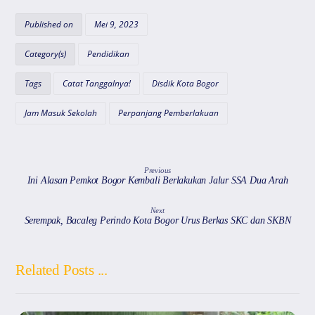
at
c
e
ai
e
s
e
gr
l
a
Published on
Mei 9, 2023
A
b
a
d
Category(s)
Pendidikan
p
o
m
s
Tags
Catat Tanggalnya!
Disdik Kota Bogor
p
o
k
Jam Masuk Sekolah
Perpanjang Pemberlakuan
Previous
Ini Alasan Pemkot Bogor Kembali Berlakukan Jalur SSA Dua Arah
Next
Serempak, Bacaleg Perindo Kota Bogor Urus Berkas SKC dan SKBN
Related Posts ...