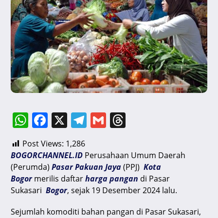
W
F
X
T
G
T
h
a
el
m
hr
Post Views:
1,286
at
c
e
ai
e
BOGORCHANNEL.ID
Perusahaan Umum Daerah
s
e
gr
l
a
(Perumda)
Pasar Pakuan Jaya
(PPJ)
Kota
A
b
a
d
Bogor
merilis daftar
harga pangan
di Pasar
Sukasari
Bogor
, sejak 19 Desember 2024 lalu.
p
o
m
s
p
o
Sejumlah komoditi bahan pangan di Pasar Sukasari,