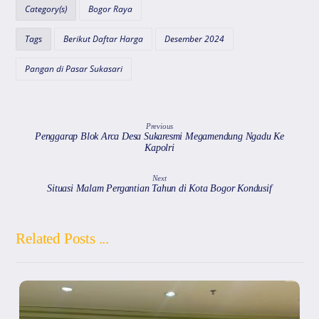
A
b
a
d
Category(s)
Bogor Raya
p
o
m
s
Tags
Berikut Daftar Harga
Desember 2024
p
o
k
Pangan di Pasar Sukasari
Previous
Penggarap Blok Arca Desa Sukaresmi Megamendung Ngadu Ke
Kapolri
Next
Situasi Malam Pergantian Tahun di Kota Bogor Kondusif
Related Posts ...