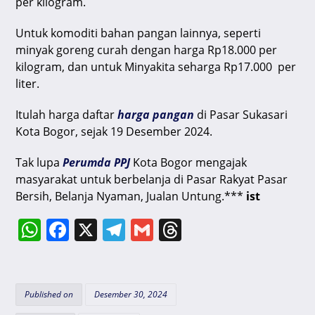
per kilogram.
Untuk komoditi bahan pangan lainnya, seperti
minyak goreng curah dengan harga Rp18.000 per
kilogram, dan untuk Minyakita seharga Rp17.000 per
liter.
Itulah harga daftar
harga pangan
di Pasar Sukasari
Kota Bogor, sejak 19 Desember 2024.
Tak lupa
Perumda PPJ
Kota Bogor mengajak
masyarakat untuk berbelanja di Pasar Rakyat Pasar
Bersih, Belanja Nyaman, Jualan Untung.***
ist
W
F
X
T
G
T
h
a
el
m
hr
at
c
e
ai
e
s
e
gr
l
a
Published on
Desember 30, 2024