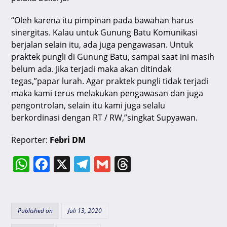
“Oleh karena itu pimpinan pada bawahan harus
sinergitas. Kalau untuk Gunung Batu Komunikasi
berjalan selain itu, ada juga pengawasan. Untuk
praktek pungli di Gunung Batu, sampai saat ini masih
belum ada. Jika terjadi maka akan ditindak
tegas,”papar lurah. Agar praktek pungli tidak terjadi
maka kami terus melakukan pengawasan dan juga
pengontrolan, selain itu kami juga selalu
berkordinasi dengan RT / RW,”singkat Supyawan.
Reporter:
Febri DM
W
F
X
T
G
T
h
a
el
m
hr
at
c
e
ai
e
s
e
gr
l
a
Published on
Juli 13, 2020