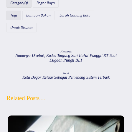
A
b
a
d
Category(s)
Bogor Raya
p
o
m
s
Tags
Bantuan Bukan
Lurah Gunung Batu
p
o
k
Untuk Disunat
Previous
Namanya Disebut, Kades Tanjung Sari Bakal Panggil RT Soal
Dugaan Pungli BLT
Next
Kota Bogor Keluar Sebagai Pemenang Sistem Terbaik
Related Posts ...