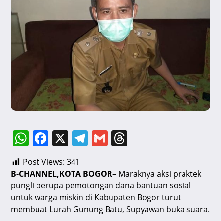
W
F
X
T
G
T
h
a
el
m
hr
Post Views:
341
at
c
e
ai
e
B-CHANNEL,KOTA BOGOR
– Maraknya aksi praktek
s
e
gr
l
a
pungli berupa pemotongan dana bantuan sosial
A
b
a
d
untuk warga miskin di Kabupaten Bogor turut
membuat Lurah Gunung Batu, Supyawan buka suara.
p
o
m
s