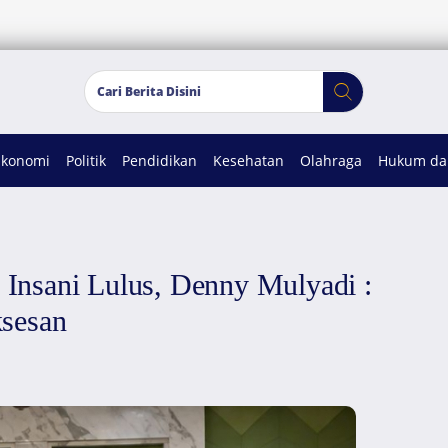
Ekonomi
Politik
Pendidikan
Kesehatan
Olahraga
Hukum dan
Insani Lulus, Denny Mulyadi :
ksesan