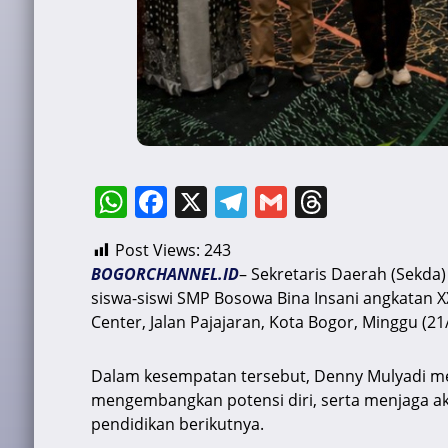
W
F
X
T
G
T
h
a
el
m
hr
Post Views:
243
at
c
e
ai
e
BOGORCHANNEL.ID
– Sekretaris Daerah (Sekda
s
e
gr
l
a
siswa-siswi SMP Bosowa Bina Insani angkatan XX
A
b
a
d
Center, Jalan Pajajaran, Kota Bogor, Minggu (21
p
o
m
s
Dalam kesempatan tersebut, Denny Mulyadi men
p
o
mengembangkan potensi diri, serta menjaga a
k
pendidikan berikutnya.