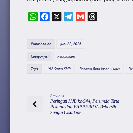
W
F
X
T
G
T
h
a
el
m
hr
at
c
e
ai
e
s
e
gr
l
a
Published on
Juni 22, 2026
A
b
a
d
Category(s)
Pendidikan
p
o
m
s
Tags
192 Siswa SMP
Bosowa Bina Insani Lulus
De
p
o
k
Previous
Peringati HJB ke-544, Perumda Tirta
Pakuan dan BAPPERIDA Bebersih
Sungai Cisadane