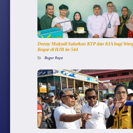
Denny Mulyadi Salurkan KTP dan KIA bagi War
Bogor di HJB ke-544
Bogor Raya