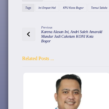
p
o
m
s
Tags
Ini Empat Hal
KPU Kota Bogor
Temui Sekda
p
o
k
Previous
Karena Alasan Ini, Andri Saleh Amarald
Mundur Jadi Caketum KONI Kota
Bogor
Related Posts ...