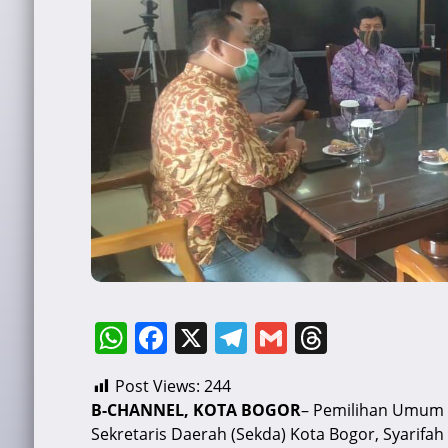
W
F
X
T
G
T
h
a
el
m
hr
Post Views:
244
at
c
e
ai
e
B-CHANNEL, KOTA BOGOR
– Pemilihan Umum 
s
e
gr
l
a
Sekretaris Daerah (Sekda) Kota Bogor, Syarifah 