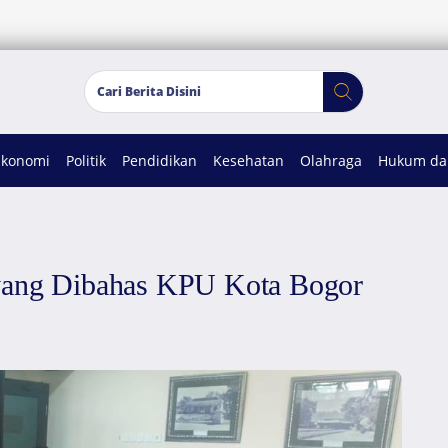
Ekonomi
Politik
Pendidikan
Kesehatan
Olahraga
Hukum dan
 yang Dibahas KPU Kota Bogor