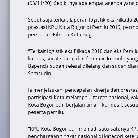
A
b
a
d
(03/11/20). Sedikitnya ada empat agenda yang 
p
o
m
s
Sebut saja terkait laporan logistik eks Pilkada
p
o
prestasi KPU Kota Bogor di Pemilu 2019, perm
k
persiapan Pilkada Kota Bogor.
“Terkait logistik eks Pilkada 2018 dan eks Pemil
kardus, surat suara, dan formulir-formulir yan
Bapenda sudah selesai dilelang dan sudah dian
Samsudin.
Ia menjelaskan, pencapaian kinerja dan prestas
partisipasi Kota melampaui target nasional, yak
Kota Bogor pun berjalan aman, kondusif, sesua
peserta pemilu.
“KPU Kota Bogor pun menjadi satu-satunya KP
penghargaan tingkat nasional di kategori keter