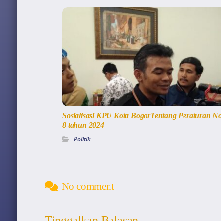
Sosialisasi KPU Kota BogorTentang Peraturan N
8 tahun 2024
Politik
No comment
Tinggalkan Balasan