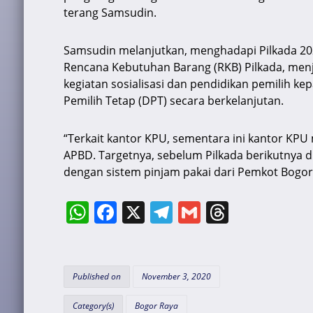
terang Samsudin.
Samsudin melanjutkan, menghadapi Pilkada 2
Rencana Kebutuhan Barang (RKB) Pilkada, menj
kegiatan sosialisasi dan pendidikan pemilih 
Pemilih Tetap (DPT) secara berkelanjutan.
“Terkait kantor KPU, sementara ini kantor KPU
APBD. Targetnya, sebelum Pilkada berikutnya 
dengan sistem pinjam pakai dari Pemkot Bogor 
W
F
X
T
G
T
h
a
el
m
hr
at
c
e
ai
e
s
e
gr
l
a
Published on
November 3, 2020
A
b
a
d
Category(s)
Bogor Raya