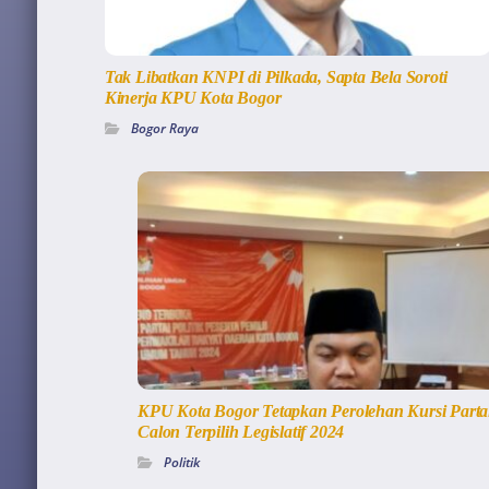
Tak Libatkan KNPI di Pilkada, Sapta Bela Soroti
Kinerja KPU Kota Bogor
Bogor Raya
KPU Kota Bogor Tetapkan Perolehan Kursi Parta
Calon Terpilih Legislatif 2024
Politik