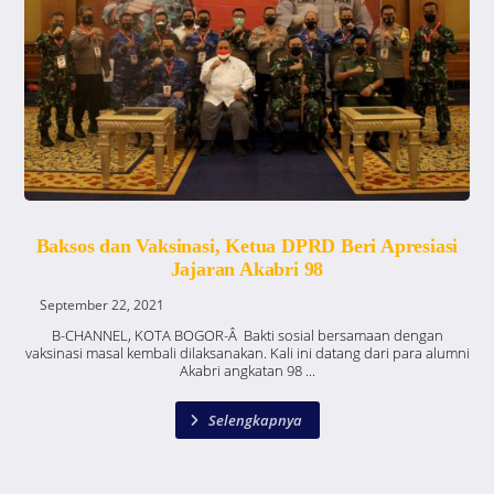
Baksos dan Vaksinasi, Ketua DPRD Beri Apresiasi
Jajaran Akabri 98
September 22, 2021
B-CHANNEL, KOTA BOGOR-Â Bakti sosial bersamaan dengan
vaksinasi masal kembali dilaksanakan. Kali ini datang dari para alumni
Akabri angkatan 98 ...
Selengkapnya