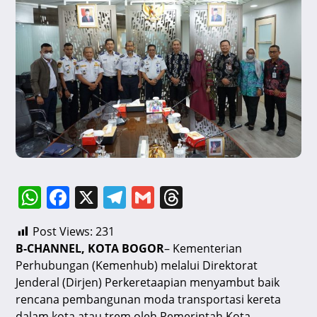
W
F
X
T
G
T
h
a
el
m
hr
Post Views:
231
at
c
e
ai
e
B-CHANNEL, KOTA BOGOR
– Kementerian
s
e
gr
l
a
Perhubungan (Kemenhub) melalui Direktorat
A
b
a
d
Jenderal (Dirjen) Perkeretaapian menyambut baik
rencana pembangunan moda transportasi kereta
p
o
m
s
dalam kota atau trem oleh Pemerintah Kota