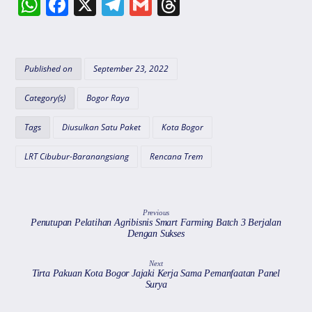
W
F
X
T
G
T
h
a
el
m
hr
at
c
e
ai
e
s
e
gr
l
a
Published on
September 23, 2022
A
b
a
d
Category(s)
Bogor Raya
p
o
m
s
Tags
Diusulkan Satu Paket
Kota Bogor
p
o
k
LRT Cibubur-Baranangsiang
Rencana Trem
Previous
Penutupan Pelatihan Agribisnis Smart Farming Batch 3 Berjalan
Dengan Sukses
Next
Tirta Pakuan Kota Bogor Jajaki Kerja Sama Pemanfaatan Panel
Surya