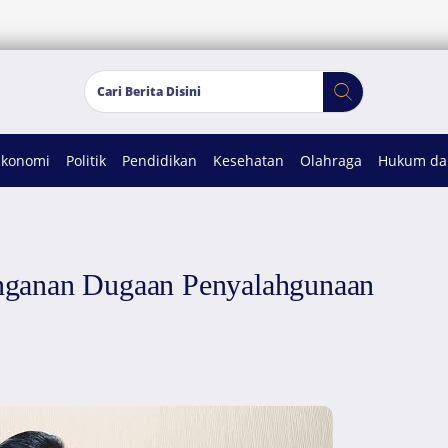
Ekonomi
Politik
Pendidikan
Kesehatan
Olahraga
Hukum dan
nganan Dugaan Penyalahgunaan