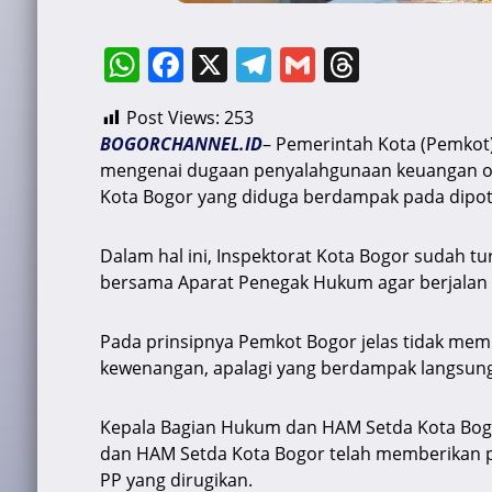
W
F
X
T
G
T
h
a
el
m
hr
Post Views:
253
at
c
e
ai
e
BOGORCHANNEL.ID
– Pemerintah Kota (Pemkot
s
e
gr
l
a
mengenai dugaan penyalahgunaan keuangan ole
A
b
a
d
Kota Bogor yang diduga berdampak pada dipot
p
o
m
s
Dalam hal ini, Inspektorat Kota Bogor sudah tu
p
o
bersama Aparat Penegak Hukum agar berjalan o
k
Pada prinsipnya Pemkot Bogor jelas tidak mem
kewenangan, apalagi yang berdampak langsung
Kepala Bagian Hukum dan HAM Setda Kota Bo
dan HAM Setda Kota Bogor telah memberikan 
PP yang dirugikan.