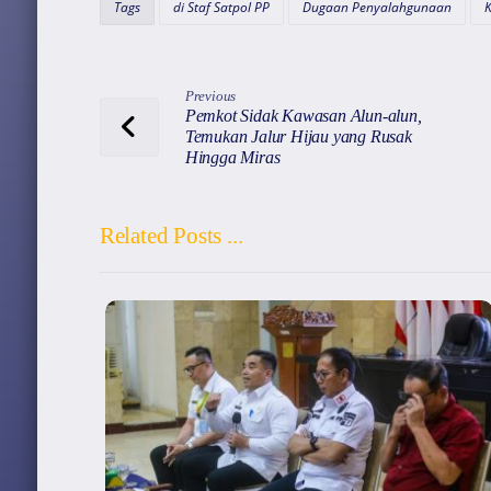
Tags
di Staf Satpol PP
Dugaan Penyalahgunaan
K
p
o
k
Previous
Pemkot Sidak Kawasan Alun-alun,
Temukan Jalur Hijau yang Rusak
Hingga Miras
Related Posts ...