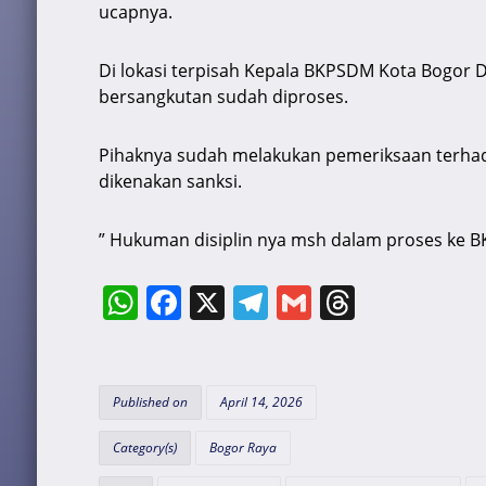
ucapnya.
Di lokasi terpisah Kepala BKPSDM Kota Bogor 
bersangkutan sudah diproses.
Pihaknya sudah melakukan pemeriksaan terha
dikenakan sanksi.
” Hukuman disiplin nya msh dalam proses ke BK
W
F
X
T
G
T
h
a
el
m
hr
at
c
e
ai
e
s
e
gr
l
a
Published on
April 14, 2026
A
b
a
d
Category(s)
Bogor Raya
p
o
m
s