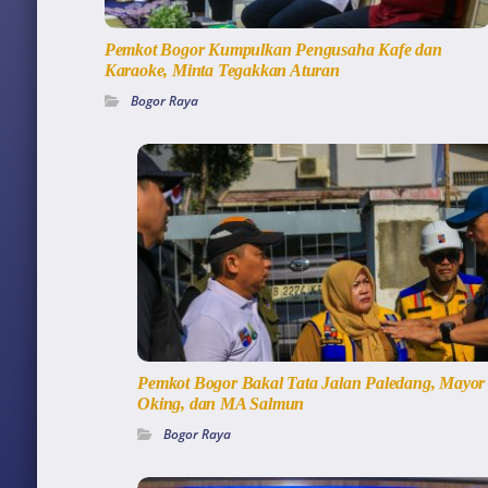
Pemkot Bogor Kumpulkan Pengusaha Kafe dan
Karaoke, Minta Tegakkan Aturan
Bogor Raya
Pemkot Bogor Bakal Tata Jalan Paledang, Mayor
Oking, dan MA Salmun
Bogor Raya