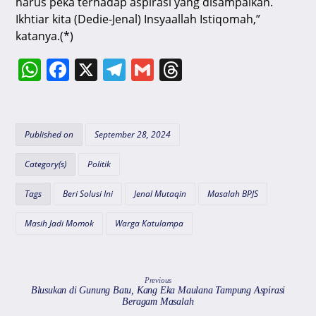
harus peka terhadap aspirasi yang disampaikan.
Ikhtiar kita (Dedie-Jenal) Insyaallah Istiqomah,”
katanya.(*)
W
F
X
T
G
T
h
a
el
m
hr
at
c
e
ai
e
s
e
gr
l
a
Published on
September 28, 2024
A
b
a
d
Category(s)
Politik
p
o
m
s
Tags
Beri Solusi Ini
Jenal Mutaqin
Masalah BPJS
p
o
k
Masih Jadi Momok
Warga Katulampa
Previous
Blusukan di Gunung Batu, Kang Eka Maulana Tampung Aspirasi
Beragam Masalah