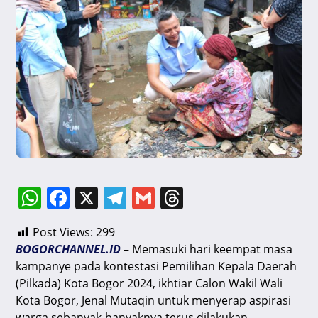
W
F
X
T
G
T
h
a
el
m
hr
Post Views:
299
at
c
e
ai
e
BOGORCHANNEL.ID
– Memasuki hari keempat masa
s
e
gr
l
a
kampanye pada kontestasi Pemilihan Kepala Daerah
A
b
a
d
(Pilkada) Kota Bogor 2024, ikhtiar Calon Wakil Wali
Kota Bogor, Jenal Mutaqin untuk menyerap aspirasi
p
o
m
s
warga sebanyak-banyaknya terus dilakukan.