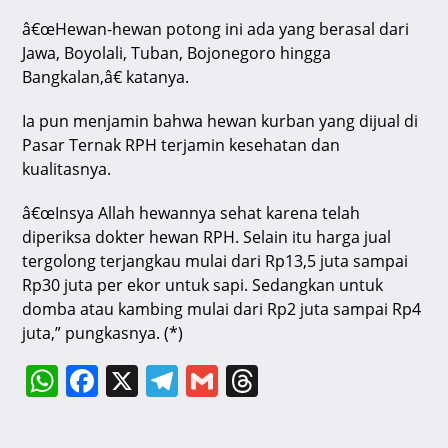
â€œHewan-hewan potong ini ada yang berasal dari
Jawa, Boyolali, Tuban, Bojonegoro hingga
Bangkalan,â€ katanya.
Ia pun menjamin bahwa hewan kurban yang dijual di
Pasar Ternak RPH terjamin kesehatan dan
kualitasnya.
â€œInsya Allah hewannya sehat karena telah
diperiksa dokter hewan RPH. Selain itu harga jual
tergolong terjangkau mulai dari Rp13,5 juta sampai
Rp30 juta per ekor untuk sapi. Sedangkan untuk
domba atau kambing mulai dari Rp2 juta sampai Rp4
juta,” pungkasnya. (*)
W
F
X
T
G
T
h
a
el
m
hr
at
c
e
ai
e