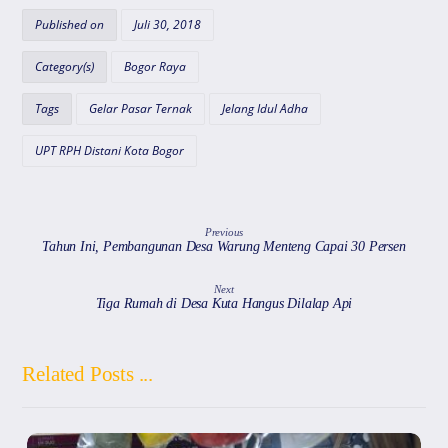
s
e
gr
l
a
Published on
Juli 30, 2018
A
b
a
d
Category(s)
Bogor Raya
p
o
m
s
Tags
Gelar Pasar Ternak
Jelang Idul Adha
p
o
k
UPT RPH Distani Kota Bogor
Previous
Tahun Ini, Pembangunan Desa Warung Menteng Capai 30 Persen
Next
Tiga Rumah di Desa Kuta Hangus Dilalap Api
Related Posts ...