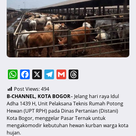
W
F
X
T
G
T
h
a
el
m
hr
Post Views:
494
at
c
e
ai
e
B-CHANNEL, KOTA BOGOR
– Jelang hari raya Idul
s
e
gr
l
a
Adha 1439 H, Unit Pelaksana Teknis Rumah Potong
A
b
a
d
Hewan (UPT RPH) pada Dinas Pertanian (Distani)
Kota Bogor, menggelar Pasar Ternak untuk
p
o
m
s
mengakomodir kebutuhan hewan kurban warga kota
p
o
hujan.