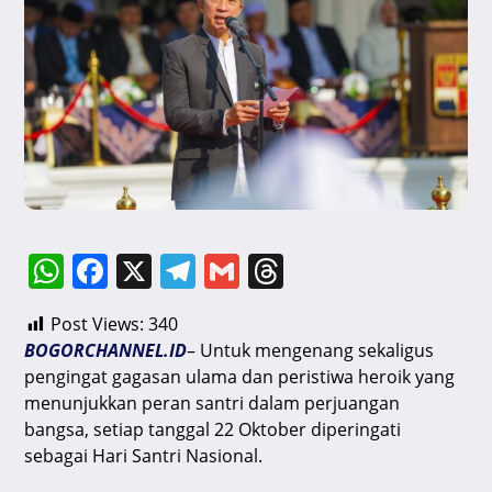
W
F
X
T
G
T
h
a
el
m
hr
Post Views:
340
at
c
e
ai
e
BOGORCHANNEL.ID
– Untuk mengenang sekaligus
s
e
gr
l
a
pengingat gagasan ulama dan peristiwa heroik yang
A
b
a
d
menunjukkan peran santri dalam perjuangan
bangsa, setiap tanggal 22 Oktober diperingati
p
o
m
s
sebagai Hari Santri Nasional.
p
o