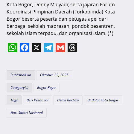
Kota Bogor, Denny Mulyadi; serta jajaran Forum
Koordinasi Pimpinan Daerah (Forkopimda) Kota
Bogor beserta peserta dan petugas apel dari
berbagai sekolah madrasah, pondok pesantren,
sekolah islam terpadu, dan organisasi islam. (*)
W
F
X
T
G
T
h
a
el
m
hr
at
c
e
ai
e
s
e
gr
l
a
Published on
Oktober 22, 2025
A
b
a
d
Category(s)
Bogor Raya
p
o
m
s
Tags
Beri Pesan Ini
Dedie Rachim
di Balai Kota Bogor
p
o
k
Hari Santri Nasional