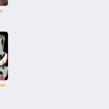
u,
asi