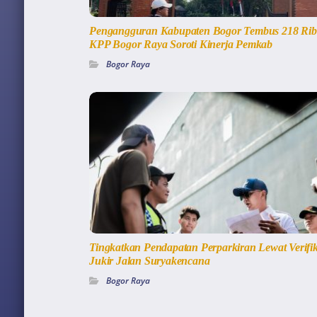
Pengangguran Kabupaten Bogor Tembus 218 Rib
KPP Bogor Raya Soroti Kinerja Pemkab
Bogor Raya
Tingkatkan Pendapatan Perparkiran Lewat Verifik
Jukir Jalan Suryakencana
Bogor Raya