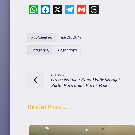
W
F
X
T
G
T
h
a
el
m
hr
at
c
e
ai
e
s
e
gr
l
a
Published on
Juli 20, 2018
A
b
a
d
Category(s)
Bogor Raya
p
o
m
s
p
o
k
Previous
Grace Natalie : Kami Hadir Sebagai
Partai Baru untuk Politik Baik
Related Posts ...