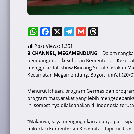
W
F
X
T
G
T
h
a
el
m
hr
Post Views:
1,351
at
c
e
ai
e
B-CHANNEL, MEGAMENDUNG
– Dalam rangka
s
e
gr
l
a
pembangunan kesehatan Kementerian Kesehatan 
A
b
a
d
menggelar talkshow Bincang Sehat Gerakan Masy
Kecamatan Megamendung, Bogor, Jum’at (20/0
p
o
m
s
p
o
Menurut Ichsan, program Germas dan progra
k
program masyarakat yang lebih mengedepankan
ini semestinya dilaksanakan di indonesia teru
“Makanya, saya menginginkan adanya partisipa
milik dari Kementerian Kesehatan tapi milik se