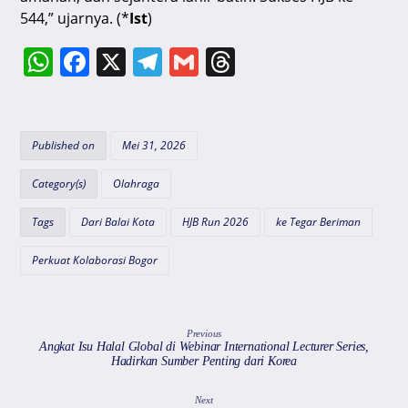
544,” ujarnya. (*
Ist
)
W
F
X
T
G
T
h
a
el
m
hr
at
c
e
ai
e
s
e
gr
l
a
Published on
Mei 31, 2026
A
b
a
d
Category(s)
Olahraga
p
o
m
s
Tags
Dari Balai Kota
HJB Run 2026
ke Tegar Beriman
p
o
k
Perkuat Kolaborasi Bogor
Previous
Angkat Isu Halal Global di Webinar International Lecturer Series,
Hadirkan Sumber Penting dari Korea
Next