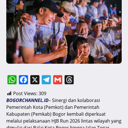
W
F
X
T
G
T
h
a
el
m
hr
Post Views:
309
at
c
e
ai
e
BOGORCHANNEL.ID
– Sinergi dan kolaborasi
s
e
gr
l
a
Pemerintah Kota (Pemkot) dan Pemerintah
A
b
a
d
Kabupaten (Pemkab) Bogor kembali diperkuat
melalui pelaksanaan HJB Run 2026 lintas wilayah yang
p
o
m
s
dimulai dari Balai Kota Bogor hingga Jalan Tegar