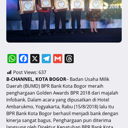
W
F
X
T
G
T
h
a
el
m
hr
Post Views:
637
at
c
e
ai
e
B-CHANNEL, KOTA BOGOR
– Badan Usaha Milik
s
e
gr
l
a
Daerah (BUMD) BPR Bank Kota Bogor meraih
A
b
a
d
penghargaan Golden Awards BPR 2018 dari majalah
Infobank. Dalam acara yang dipusatkan di Hotel
p
o
m
s
Ambarukmo, Yogyakarta, Rabu (15/8/2018) lalu itu
p
o
BPR Bank Kota Bogor berhasil menjadi bank dengan
k
kinerja sangat bagus. Penghargaan pun diterima
langsung oleh Direktur Kepatuhan BPR Bank Kota