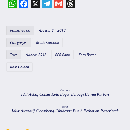
W
F
X
T
G
T
h
a
el
m
hr
at
c
e
ai
e
s
e
gr
l
a
Published on
Agustus 24, 2018
A
b
a
d
Category(s)
Bisnis Ekonomi
p
o
m
s
Tags
Awards 2018
BPR Bank
Kota Bogor
p
o
k
Raih Golden
Previous
Idul Adha, Golkar Kota Bogor Berbagi Hewan Kurban
Next
Jalur Aternatif Cigombong-Cihideung Butuh Perhatian Pemerintah