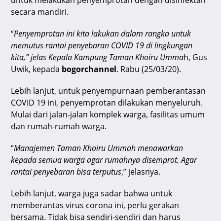
untuk melakukan penyemprotan dengan disinfektan
p
o
secara mandiri.
k
“
Penyemprotan ini kita lakukan dalam rangka untuk
memutus rantai penyebaran COVID 19 di lingkungan
kita,” jelas Kepala Kampung Taman Khoiru Umma
h, Gus
Uwik, kepada
bogorchannel
. Rabu (25/03/20).
Lebih lanjut, untuk penyempurnaan pemberantasan
COVID 19 ini, penyemprotan dilakukan menyeluruh.
Mulai dari jalan-jalan komplek warga, fasilitas umum
dan rumah-rumah warga.
“
Manajemen Taman Khoiru Ummah menawarkan
kepada semua warga agar rumahnya disemprot. Agar
rantai penyebaran bisa terputus
,” jelasnya.
Lebih lanjut, warga juga sadar bahwa untuk
memberantas virus corona ini, perlu gerakan
bersama. Tidak bisa sendiri-sendiri dan harus