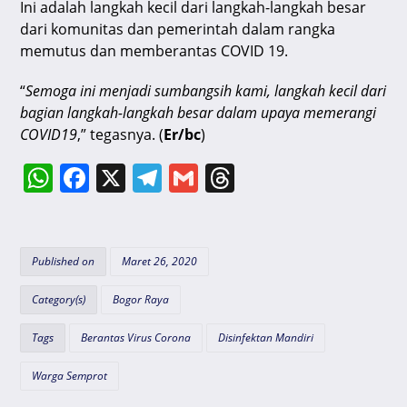
Ini adalah langkah kecil dari langkah-langkah besar
dari komunitas dan pemerintah dalam rangka
memutus dan memberantas COVID 19.
“
Semoga ini menjadi sumbangsih kami, langkah kecil dari
bagian langkah-langkah besar dalam upaya memerangi
COVID19
,” tegasnya. (
Er/bc
)
W
F
X
T
G
T
h
a
el
m
hr
at
c
e
ai
e
s
e
gr
l
a
Published on
Maret 26, 2020
A
b
a
d
Category(s)
Bogor Raya
p
o
m
s
Tags
Berantas Virus Corona
Disinfektan Mandiri
p
o
k
Warga Semprot