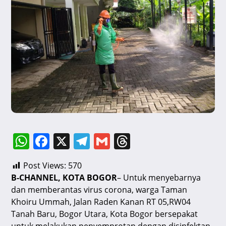
W
F
X
T
G
T
h
a
el
m
hr
Post Views:
570
at
c
e
ai
e
B-CHANNEL, KOTA BOGOR
– Untuk menyebarnya
s
e
gr
l
a
dan memberantas virus corona, warga Taman
A
b
a
d
Khoiru Ummah, Jalan Raden Kanan RT 05,RW04
Tanah Baru, Bogor Utara, Kota Bogor bersepakat
p
o
m
s