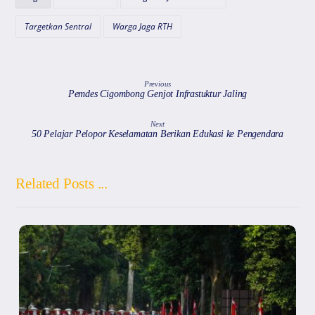
p
o
k
Targetkan Sentral
Warga Jaga RTH
Previous
Pemdes Cigombong Genjot Infrastuktur Jaling
Next
50 Pelajar Pelopor Keselamatan Berikan Edukasi ke Pengendara
Related Posts ...