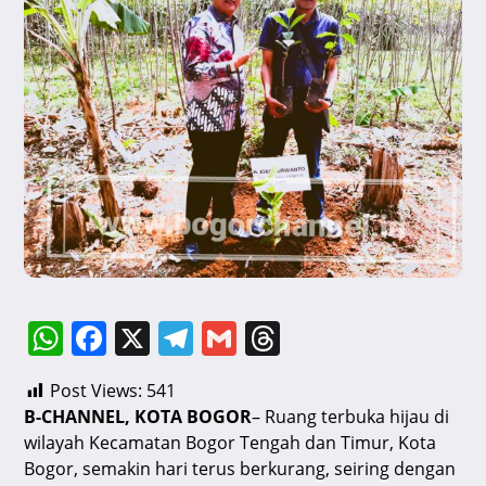
W
F
X
T
G
T
h
a
el
m
hr
Post Views:
541
at
c
e
ai
e
B-CHANNEL, KOTA BOGOR
– Ruang terbuka hijau di
s
e
gr
l
a
wilayah Kecamatan Bogor Tengah dan Timur, Kota
A
b
a
d
Bogor, semakin hari terus berkurang, seiring dengan