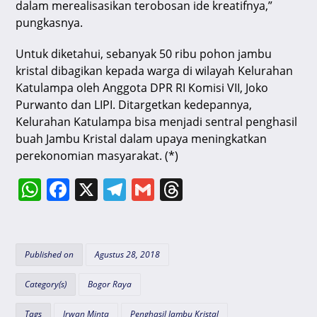
dalam merealisasikan terobosan ide kreatifnya,”
pungkasnya.
Untuk diketahui, sebanyak 50 ribu pohon jambu
kristal dibagikan kepada warga di wilayah Kelurahan
Katulampa oleh Anggota DPR RI Komisi VII, Joko
Purwanto dan LIPI. Ditargetkan kedepannya,
Kelurahan Katulampa bisa menjadi sentral penghasil
buah Jambu Kristal dalam upaya meningkatkan
perekonomian masyarakat. (*)
W
F
X
T
G
T
h
a
el
m
hr
at
c
e
ai
e
s
e
gr
l
a
Published on
Agustus 28, 2018
A
b
a
d
Category(s)
Bogor Raya
p
o
m
s
Tags
Irwan Minta
Penghasil Jambu Kristal