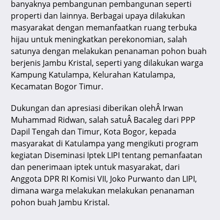
banyaknya pembangunan pembangunan seperti
p
o
m
s
properti dan lainnya. Berbagai upaya dilakukan
p
o
masyarakat dengan memanfaatkan ruang terbuka
k
hijau untuk meningkatkan perekonomian, salah
satunya dengan melakukan penanaman pohon buah
berjenis Jambu Kristal, seperti yang dilakukan warga
Kampung Katulampa, Kelurahan Katulampa,
Kecamatan Bogor Timur.
Dukungan dan apresiasi diberikan olehÂ Irwan
Muhammad Ridwan, salah satuÂ Bacaleg dari PPP
Dapil Tengah dan Timur, Kota Bogor, kepada
masyarakat di Katulampa yang mengikuti program
kegiatan Diseminasi Iptek LIPI tentang pemanfaatan
dan penerimaan iptek untuk masyarakat, dari
Anggota DPR RI Komisi VII, Joko Purwanto dan LIPI,
dimana warga melakukan melakukan penanaman
pohon buah Jambu Kristal.