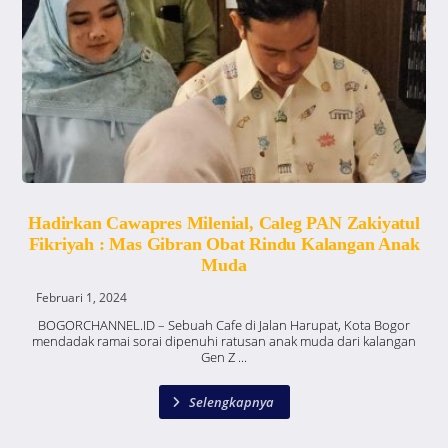
Hadirkan Cawapres Milenial, Caleg PAN Zakiyatul
Fikriyah : Mas Gibran Obat Rindu Kalangan Anak
Muda
Februari 1, 2024
BOGORCHANNEL.ID – Sebuah Cafe di Jalan Harupat, Kota Bogor
mendadak ramai sorai dipenuhi ratusan anak muda dari kalangan
Gen Z ...
Selengkapnya