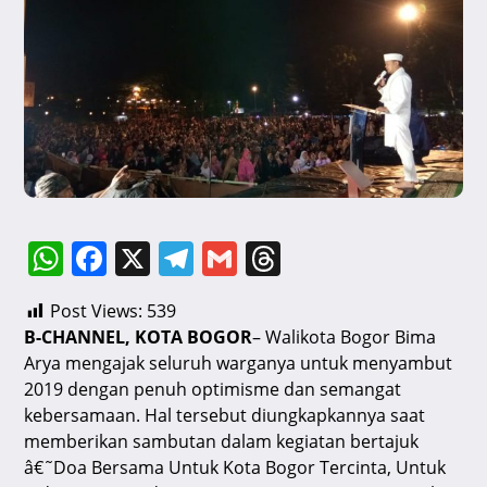
W
F
X
T
G
T
h
a
el
m
hr
Post Views:
539
at
c
e
ai
e
B-CHANNEL, KOTA BOGOR
– Walikota Bogor Bima
s
e
gr
l
a
Arya mengajak seluruh warganya untuk menyambut
A
b
a
d
2019 dengan penuh optimisme dan semangat
kebersamaan. Hal tersebut diungkapkannya saat
p
o
m
s
memberikan sambutan dalam kegiatan bertajuk
p
o
â€˜Doa Bersama Untuk Kota Bogor Tercinta, Untuk