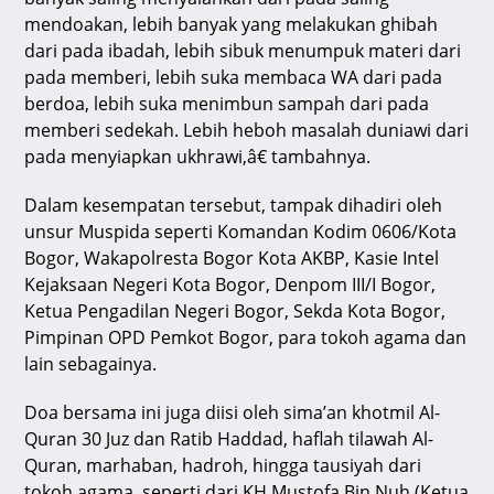
mendoakan, lebih banyak yang melakukan ghibah
dari pada ibadah, lebih sibuk menumpuk materi dari
pada memberi, lebih suka membaca WA dari pada
berdoa, lebih suka menimbun sampah dari pada
memberi sedekah. Lebih heboh masalah duniawi dari
pada menyiapkan ukhrawi,â€ tambahnya.
Dalam kesempatan tersebut, tampak dihadiri oleh
unsur Muspida seperti Komandan Kodim 0606/Kota
Bogor, Wakapolresta Bogor Kota AKBP, Kasie Intel
Kejaksaan Negeri Kota Bogor, Denpom III/I Bogor,
Ketua Pengadilan Negeri Bogor, Sekda Kota Bogor,
Pimpinan OPD Pemkot Bogor, para tokoh agama dan
lain sebagainya.
Doa bersama ini juga diisi oleh sima’an khotmil Al-
Quran 30 Juz dan Ratib Haddad, haflah tilawah Al-
Quran, marhaban, hadroh, hingga tausiyah dari
tokoh agama, seperti dari KH Mustofa Bin Nuh (Ketua