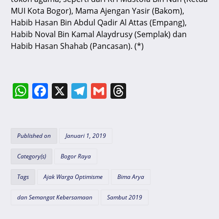
MUI Kota Bogor), Mama Ajengan Yasir (Bakom),
Habib Hasan Bin Abdul Qadir Al Attas (Empang),
Habib Noval Bin Kamal Alaydrusy (Semplak) dan
Habib Hasan Shahab (Pancasan). (*)
W
F
X
T
G
T
h
a
el
m
hr
at
c
e
ai
e
s
e
gr
l
a
Published on
Januari 1, 2019
A
b
a
d
Category(s)
Bogor Raya
p
o
m
s
Tags
Ajak Warga Optimisme
Bima Arya
p
o
k
dan Semangat Kebersamaan
Sambut 2019