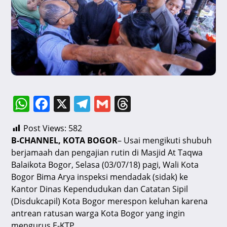
W
F
X
T
G
T
h
a
el
m
hr
Post Views:
582
at
c
e
ai
e
B-CHANNEL, KOTA BOGOR
– Usai mengikuti shubuh
s
e
gr
l
a
berjamaah dan pengajian rutin di Masjid At Taqwa
A
b
a
d
Balaikota Bogor, Selasa (03/07/18) pagi, Wali Kota
Bogor Bima Arya inspeksi mendadak (sidak) ke
p
o
m
s
Kantor Dinas Kependudukan dan Catatan Sipil
p
o
(Disdukcapil) Kota Bogor merespon keluhan karena
k
antrean ratusan warga Kota Bogor yang ingin
mengurus E-KTP.