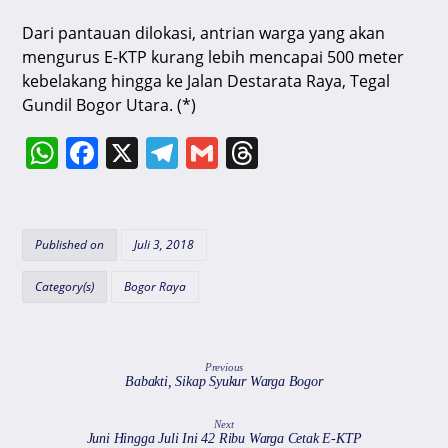
Dari pantauan dilokasi, antrian warga yang akan
mengurus E-KTP kurang lebih mencapai 500 meter
kebelakang hingga ke Jalan Destarata Raya, Tegal
Gundil Bogor Utara. (*)
W
F
X
T
G
T
h
a
el
m
hr
at
c
e
ai
e
s
e
gr
l
a
Published on
Juli 3, 2018
A
b
a
d
Category(s)
Bogor Raya
p
o
m
s
p
o
k
Previous
Babakti, Sikap Syukur Warga Bogor
Next
Juni Hingga Juli Ini 42 Ribu Warga Cetak E-KTP