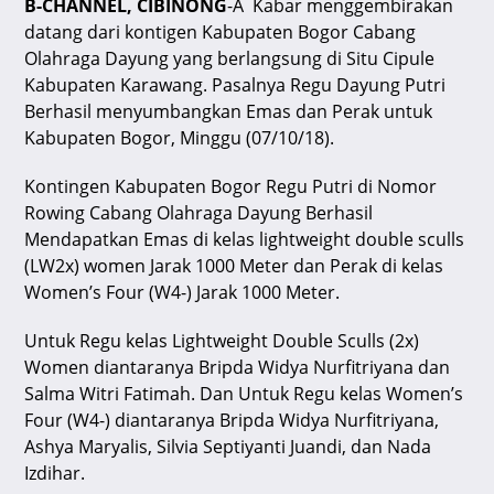
B-CHANNEL, CIBINONG
-Â Kabar menggembirakan
s
e
gr
l
a
datang dari kontigen Kabupaten Bogor Cabang
A
b
a
d
Olahraga Dayung yang berlangsung di Situ Cipule
Kabupaten Karawang. Pasalnya Regu Dayung Putri
p
o
m
s
Berhasil menyumbangkan Emas dan Perak untuk
p
o
Kabupaten Bogor, Minggu (07/10/18).
k
Kontingen Kabupaten Bogor Regu Putri di Nomor
Rowing Cabang Olahraga Dayung Berhasil
Mendapatkan Emas di kelas lightweight double sculls
(LW2x) women Jarak 1000 Meter dan Perak di kelas
Women’s Four (W4-) Jarak 1000 Meter.
Untuk Regu kelas Lightweight Double Sculls (2x)
Women diantaranya Bripda Widya Nurfitriyana dan
Salma Witri Fatimah. Dan Untuk Regu kelas Women’s
Four (W4-) diantaranya Bripda Widya Nurfitriyana,
Ashya Maryalis, Silvia Septiyanti Juandi, dan Nada
Izdihar.