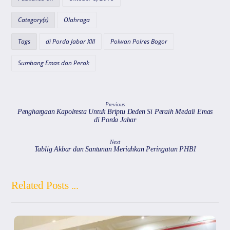
s
e
gr
l
a
A
b
a
d
Category(s)
Olahraga
p
o
m
s
Tags
di Porda Jabar XIII
Polwan Polres Bogor
p
o
k
Sumbang Emas dan Perak
Previous
Penghargaan Kapolresta Untuk Briptu Deden Si Peraih Medali Emas
di Porda Jabar
Next
Tablig Akbar dan Santunan Meriahkan Peringatan PHBI
Related Posts ...