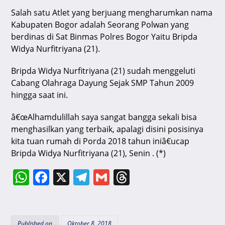
Salah satu Atlet yang berjuang mengharumkan nama
Kabupaten Bogor adalah Seorang Polwan yang
berdinas di Sat Binmas Polres Bogor Yaitu Bripda
Widya Nurfitriyana (21).
Bripda Widya Nurfitriyana (21) sudah menggeluti
Cabang Olahraga Dayung Sejak SMP Tahun 2009
hingga saat ini.
â€œAlhamdulillah saya sangat bangga sekali bisa
menghasilkan yang terbaik, apalagi disini posisinya
kita tuan rumah di Porda 2018 tahun iniâ€ucap
Bripda Widya Nurfitriyana (21), Senin . (*)
W
F
X
T
G
T
h
a
el
m
hr
at
c
e
ai
e
Published on
Oktober 8, 2018