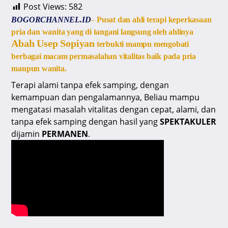
Post Views:
582
at
c
e
ai
e
BOGORCHANNEL.ID
–
Pusat dan ahli terapi keperkasaan
s
e
gr
l
a
pria dan wanita yang di tangani langsung oleh ahlinya
A
b
a
d
Abah Usep Sopiyan
terbukti mampu mengobati
berbagai macam permasalahan vitalitas baik pada pria
p
o
m
s
maupun wanita.
p
o
Terapi alami tanpa efek samping, dengan
k
kemampuan dan pengalamannya, Beliau mampu
mengatasi masalah vitalitas dengan cepat, alami, dan
tanpa efek samping dengan hasil yang
SPEKTAKULER
dijamin
PERMANEN
.