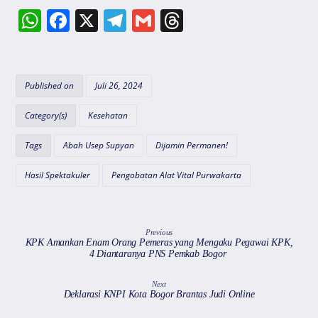
W
F
X
T
G
T
h
a
el
m
hr
at
c
e
ai
e
s
e
gr
l
a
Published on
Juli 26, 2024
A
b
a
d
Category(s)
Kesehatan
p
o
m
s
Tags
Abah Usep Supyan
Dijamin Permanen!
p
o
k
Hasil Spektakuler
Pengobatan Alat Vital Purwakarta
Previous
KPK Amankan Enam Orang Pemeras yang Mengaku Pegawai KPK,
4 Diantaranya PNS Pemkab Bogor
Next
Deklarasi KNPI Kota Bogor Brantas Judi Online