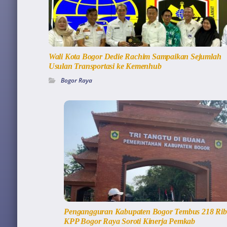
Wali Kota Bogor Dedie Rachim Sampaikan Sejumlah
Usulan Transportasi ke Kemenhub
Bogor Raya
Pengangguran Kabupaten Bogor Tembus 218 Rib
KPP Bogor Raya Soroti Kinerja Pemkab