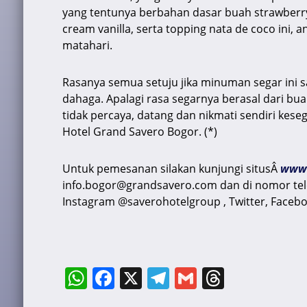
k
yang tentunya berbahan dasar buah strawberry
cream vanilla, serta topping nata de coco ini, 
matahari.
Rasanya semua setuju jika minuman segar ini sa
dahaga. Apalagi rasa segarnya berasal dari bua
tidak percaya, datang dan nikmati sendiri kes
Hotel Grand Savero Bogor. (*)
Untuk pemesanan silakan kunjungi situsÂ
www.
info.bogor@grandsavero.com dan di nomor telep
Instagram @saverohotelgroup , Twitter, Facebo
W
F
X
T
G
T
h
a
el
m
hr