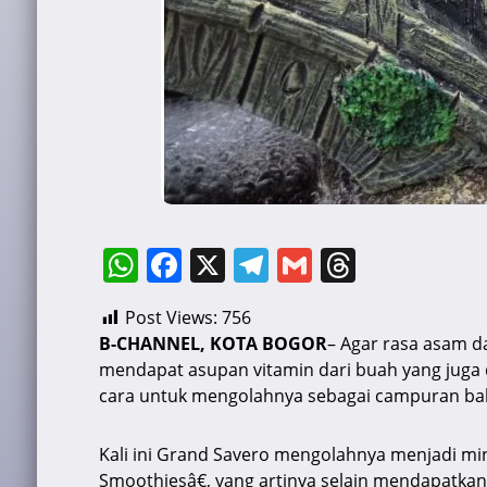
W
F
X
T
G
T
h
a
el
m
hr
Post Views:
756
at
c
e
ai
e
B-CHANNEL, KOTA BOGOR
– Agar rasa asam da
s
e
gr
l
a
mendapat asupan vitamin dari buah yang juga 
A
b
a
d
cara untuk mengolahnya sebagai campuran 
p
o
m
s
Kali ini Grand Savero mengolahnya menjadi 
p
o
Smoothiesâ€, yang artinya selain mendapatk