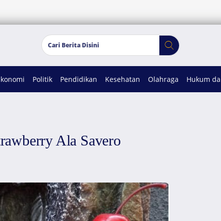
Ekonomi
Politik
Pendidikan
Kesehatan
Olahraga
Hukum dan
rawberry Ala Savero