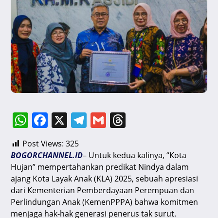
W
F
X
T
G
T
h
a
el
m
hr
Post Views:
325
at
c
e
ai
e
BOGORCHANNEL.ID
– Untuk kedua kalinya, “Kota
s
e
gr
l
a
Hujan” mempertahankan predikat Nindya dalam
A
b
a
d
ajang Kota Layak Anak (KLA) 2025, sebuah apresiasi
dari Kementerian Pemberdayaan Perempuan dan
p
o
m
s
Perlindungan Anak (KemenPPPA) bahwa komitmen
p
o
menjaga hak-hak generasi penerus tak surut.