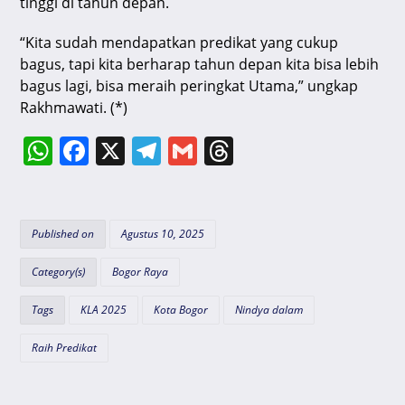
tinggi di tahun depan.
“Kita sudah mendapatkan predikat yang cukup
bagus, tapi kita berharap tahun depan kita bisa lebih
bagus lagi, bisa meraih peringkat Utama,” ungkap
Rakhmawati. (*)
W
F
X
T
G
T
h
a
el
m
hr
at
c
e
ai
e
s
e
gr
l
a
Published on
Agustus 10, 2025
A
b
a
d
Category(s)
Bogor Raya
p
o
m
s
Tags
KLA 2025
Kota Bogor
Nindya dalam
p
o
k
Raih Predikat