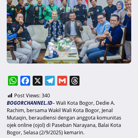
W
F
X
T
G
T
h
a
el
m
hr
Post Views:
340
at
c
e
ai
e
BOGORCHANNEL.ID
– Wali Kota Bogor, Dedie A.
s
e
gr
l
a
Rachim, bersama Wakil Wali Kota Bogor, Jenal
A
b
a
d
Mutaqin, beraudiensi dengan anggota komunitas
ojek online (ojol) di Paseban Narayana, Balai Kota
p
o
m
s
Bogor, Selasa (2/9/2025) kemarin.