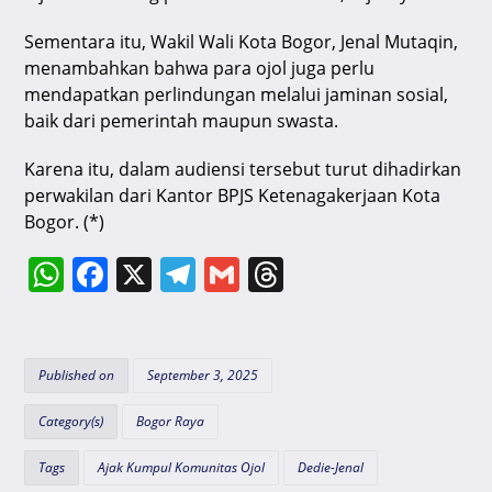
Sementara itu, Wakil Wali Kota Bogor, Jenal Mutaqin,
menambahkan bahwa para ojol juga perlu
mendapatkan perlindungan melalui jaminan sosial,
baik dari pemerintah maupun swasta.
Karena itu, dalam audiensi tersebut turut dihadirkan
perwakilan dari Kantor BPJS Ketenagakerjaan Kota
Bogor. (*)
W
F
X
T
G
T
h
a
el
m
hr
at
c
e
ai
e
s
e
gr
l
a
Published on
September 3, 2025
A
b
a
d
Category(s)
Bogor Raya
p
o
m
s
Tags
Ajak Kumpul Komunitas Ojol
Dedie-Jenal
p
o